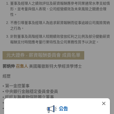
董事及經理人之績效評估及薪資報酬應參考同業通常水準支給情
形，並考量與個人表現、公司經營績效及未來風險之關連合理
性。
不應引導董事及經理人為追求薪資報酬而從事逾越公司風險胃納
之行為。
針對董事及高階經理人短期績效發放紅利之比例及部分變動薪資
報酬支付時間應考量行業特性及公司業務性質予以決定。
元大證券 - 薪資報酬委員會 成員名單
郭炳伸
召集人
美國羅徹斯特大學經濟學博士
經歷
•
第一金控董事
•
中央銀行金融穩定委員會委員
•
旺旺友聯產物保險獨立董事
×
•
臺灣菸酒董事
•
政治大學商學院副院長
公告