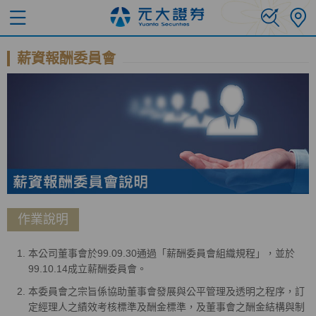
薪資報酬委員會
作業說明
本公司董事會於99.09.30通過「薪酬委員會組織規程」，並於
99.10.14成立薪酬委員會。
本委員會之宗旨係協助董事會發展與公平管理及透明之程序，訂
定經理人之績效考核標準及酬金標準，及董事會之酬金結構與制