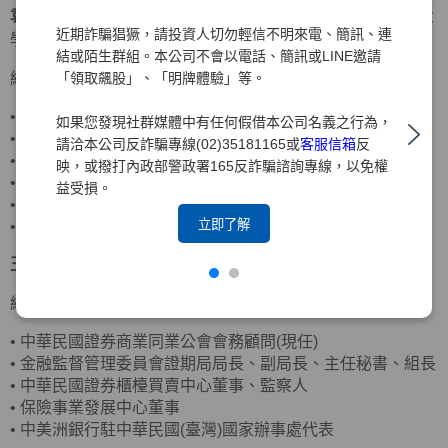
袁惠兒
獨立董事
美國密蘇里大學會計碩士、美國南伊利諾大
近期詐騙猖獗，請投資人切勿輕信不明來電、簡訊、連
學企管碩士
結或陌生群組。本公司不會以電話、簡訊或LINE邀請
「領取飆股」、「明牌體驗」等。
經歷
•
客思達-KY獨立董事
如果您發現社群媒體中有任何假借本公司名義之行為，
•
財團法人聖嚴教育基金會監察人
請洽本公司反詐騙專線(02)35181165或
客服信箱
反
•
財團法人法鼓山佛教基金會監察人
映，或撥打內政部警政署165反詐騙諮詢專線，以免權
•
資誠聯合會計師事務所合夥會計師
益受損。
•
普華國際財務顧問(股)公司董事長
立即了解
•
中華民國北市會計師公會理事
王詠心
獨立董事
政治大學企業管理碩士
經歷
•
中華民國證券商業同業公會會務顧問(現任)
•
金融監督管理委員會證期局局長、副局長、主任秘書、組長
•
中華民國證券櫃檯買賣中心董事、監察人
•
保險事業發展中心董事
•
中美洲銀行駐中華民國(臺灣)國家辦事處代表