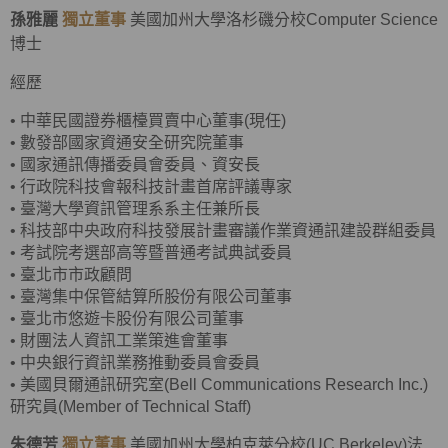
孫雅麗
獨立董事
美國加州大學洛杉磯分校Computer Science
博士
經歷
•
中華民國證券櫃檯買賣中心董事(現任)
•
數發部國家資通安全研究院董事
•
國家通訊傳播委員會委員、資安長
•
行政院科技會報科技計畫首席評議專家
•
臺灣大學資訊管理系系主任兼所長
•
科技部中央政府科技發展計畫審議作業資通訊建設群組委員
•
考試院考選部高等暨普通考試典試委員
•
臺北市市政顧問
•
臺灣集中保管結算所股份有限公司董事
•
臺北市悠遊卡股份有限公司董事
•
財團法人資訊工業策進會董事
•
中央銀行資訊業務推動委員會委員
•
美國貝爾通訊研究室(Bell Communications Research Inc.)
研究員(Member of Technical Staff)
朱德芳
獨立董事
美國加州大學柏克萊分校(UC Berkeley)法