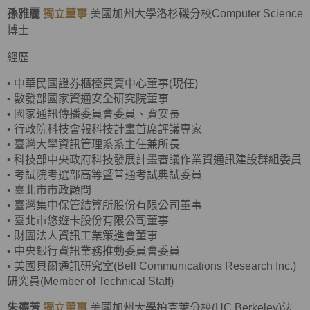
孫雅麗
獨立董事
美國加州大學洛杉磯分校Computer Science
博士
經歷
•
中華民國證券櫃檯買賣中心董事(現任)
•
數發部國家資通安全研究院董事
•
國家通訊傳播委員會委員、資安長
•
行政院科技會報科技計畫首席評議專家
•
臺灣大學資訊管理系系主任兼所長
•
科技部中央政府科技發展計畫審議作業資通訊建設群組委員
•
考試院考選部高等暨普通考試典試委員
•
臺北市市政顧問
•
臺灣集中保管結算所股份有限公司董事
•
臺北市悠遊卡股份有限公司董事
•
財團法人資訊工業策進會董事
•
中央銀行資訊業務推動委員會委員
•
美國貝爾通訊研究室(Bell Communications Research Inc.)
研究員(Member of Technical Staff)
朱德芳
獨立董事
美國加州大學柏克萊分校(UC Berkeley)法