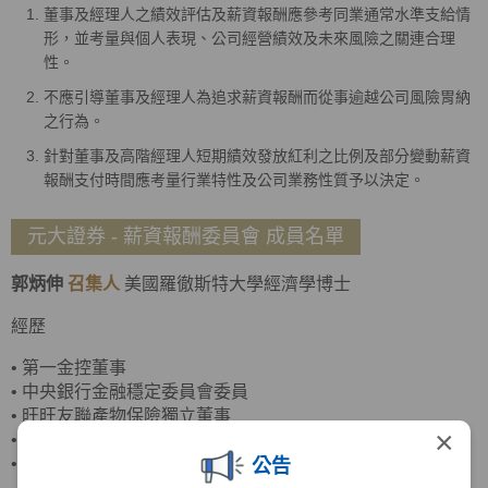
董事及經理人之績效評估及薪資報酬應參考同業通常水準支給情
形，並考量與個人表現、公司經營績效及未來風險之關連合理
性。
不應引導董事及經理人為追求薪資報酬而從事逾越公司風險胃納
之行為。
針對董事及高階經理人短期績效發放紅利之比例及部分變動薪資
報酬支付時間應考量行業特性及公司業務性質予以決定。
元大證券 - 薪資報酬委員會 成員名單
郭炳伸
召集人
美國羅徹斯特大學經濟學博士
經歷
•
第一金控董事
•
中央銀行金融穩定委員會委員
•
旺旺友聯產物保險獨立董事
×
•
臺灣菸酒董事
•
政治大學商學院副院長
公告