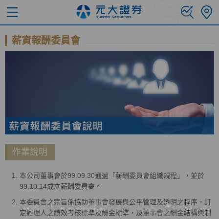
薪資報酬委員會
作業說明
本公司董事會於99.09.30通過「薪酬委員會組織規程」，並於
99.10.14成立薪酬委員會。
本委員會之宗旨係協助董事會發展與公平管理及透明之程序，訂
定經理人之績效考核標準及酬金標準，及董事會之酬金結構與制