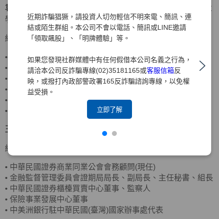
袁惠兒
獨立董事
美國密蘇里大學會計碩士、美國南伊利諾大
近期詐騙猖獗，請投資人切勿輕信不明來電、簡訊、連
學企管碩士
結或陌生群組。本公司不會以電話、簡訊或LINE邀請
「領取飆股」、「明牌體驗」等。
經歷
•
客思達-KY獨立董事
如果您發現社群媒體中有任何假借本公司名義之行為，
•
財團法人聖嚴教育基金會監察人
請洽本公司反詐騙專線(02)35181165或
客服信箱
反
•
財團法人法鼓山佛教基金會監察人
映，或撥打內政部警政署165反詐騙諮詢專線，以免權
•
資誠聯合會計師事務所合夥會計師
益受損。
•
普華國際財務顧問(股)公司董事長
立即了解
•
中華民國北市會計師公會理事
王詠心
獨立董事
政治大學企業管理碩士
經歷
•
中華民國證券商業同業公會會務顧問(現任)
•
金融監督管理委員會證期局局長、副局長、主任秘書、組長
•
中華民國證券櫃檯買賣中心董事、監察人
•
保險事業發展中心董事
•
中美洲銀行駐中華民國(臺灣)國家辦事處代表