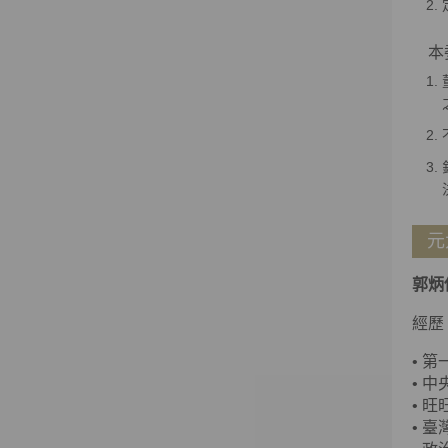
本委
元
郭炳
經歷
•
第
•
中
•
旺
•
臺