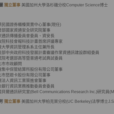
麗
獨立董事
美國加州大學洛杉磯分校Computer Science博士
華民國證券櫃檯買賣中心董事(現任)
發部國家資通安全研究院董事
家通訊傳播委員會委員、資安長
政院科技會報科技計畫首席評議專家
灣大學資訊管理系系主任兼所長
技部中央政府科技發展計畫審議作業資通訊建設群組委員
試院考選部高等暨普通考試典試委員
北市市政顧問
灣集中保管結算所股份有限公司董事
北市悠遊卡股份有限公司董事
團法人資訊工業策進會董事
央銀行資訊業務推動委員會委員
貝爾通訊研究室(Bell Communications Research Inc.)研究員(Member
芳
獨立董事
美國加州大學柏克萊分校(UC Berkeley)法學博士J.S