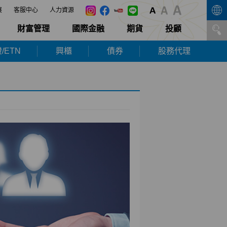
展
客服中心
人力資源
財富管理
國際金融
期貨
投顧
/ETN
興櫃
債券
股務代理