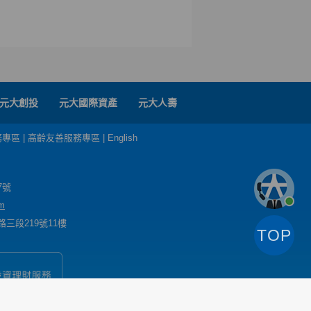
元大創投
元大國際資產
元大人壽
務專區
|
高齡友善服務專區
|
English
7號
m
三段219號11樓
TOP