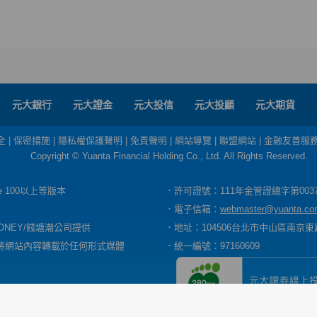
元大銀行
元大證金
元大投信
元大投顧
元大期貨
全
|
保密措施
|
隱私權保護聲明
|
免責聲明
|
網站導覽
|
聯盟網站
|
金融友善服
Copyright © Yuanta Financial Holding Co., Ltd. All Rights Reserved.
dge 100以上等版本
．許可證號：111年金管證總字第003
．電子信箱：
webmaster@yuanta.co
ONEY/錢塘潮公司提供
．地址：104506台北市中山區南京東路
將網站內容轉載於任何形式媒體
．統一編號：97160609