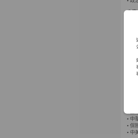
•
政
袁惠
經歷
•
客
•
財
•
財
•
資
•
普
•
中
王詠
經歷
•
中
•
金
•
中
•
保
•
中