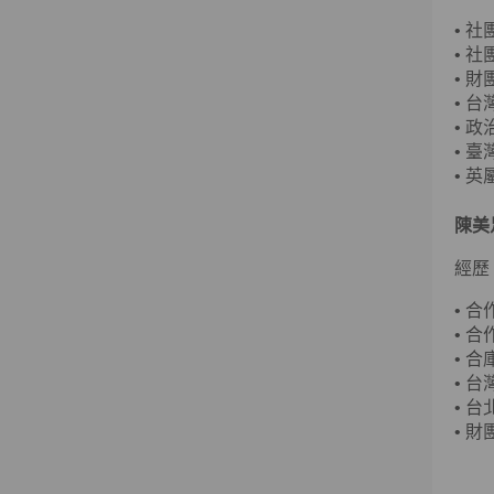
•
社
•
社團
•
財
•
台灣
•
政
•
臺
• 
陳美
經歷
•
合
•
合
•
合
• 
•
台
•
財