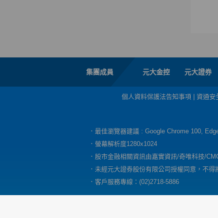
集團成員
元大金控
元大證券
個人資料保護法告知事項
|
資通安
．最佳瀏覽器建議 : Google Chrome 100, E
．螢幕解析度1280x1024
．股市金融相關資訊由嘉實資訊/奇唯科技/CM
．未經元大證券股份有限公司授權同意，不得
．客戶服務專線：(02)2718-5886