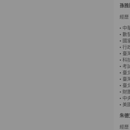
孫雅
經歷
•
中
•
數
•
國
•
行
•
臺
•
科
•
考
•
臺
•
臺
•
臺
•
財
•
中
•
美國
朱德
經歷