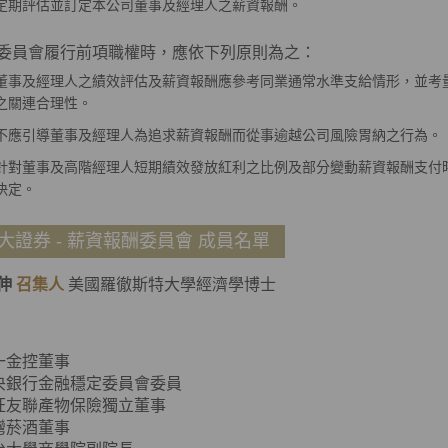
定期評估並訂定本公司董事及經理人之薪資報酬。
員會履行前項職權時，應依下列原則為之：
董事及經理人之績效評估及薪資報酬應參考同業通常水準支給情形，並考
之關連合理性。
不應引導董事及經理人為追求薪資報酬而從事逾越公司風險胃納之行為。
針對董事及高階經理人短期績效發放紅利之比例及部分變動薪資報酬支付
決定。
大證券 - 薪資報酬委員會 成員名單
伸
召集人
美國羅徹斯特大學經濟學博士
一金控董事
央銀行金融穩定委員會委員
旺友聯產物保險獨立董事
灣菸酒董事