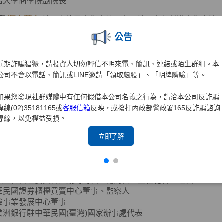
治大學商學院副院長
兒
獨立董事
美國密蘇里大學會計碩士、美國南伊利諾大學企管
公告
思達-KY獨立董事
近期詐騙猖獗，請投資人切勿輕信不明來電、簡訊、連結或陌生群組。本
團法人聖嚴教育基金會監察人
公司不會以電話、簡訊或LINE邀請「領取飆股」、「明牌體驗」等。
團法人法鼓山佛教基金會監察人
誠聯合會計師事務所合夥會計師
如果您發現社群媒體中有任何假借本公司名義之行為，請洽本公司反詐騙
華國際財務顧問(股)公司董事長
專線(02)35181165或
客服信箱
反映，或撥打內政部警政署165反詐騙諮詢
華民國北市會計師公會理事
專線，以免權益受損。
心
獨立董事
政治大學企業管理碩士
立即了解
華民國證券商業同業公會會務顧問(現任)
融監督管理委員會證期局局長、副局長、主任秘書、組長
華民國證券櫃檯買賣中心董事、監察人
險事業發展中心董事
美洲銀行駐中華民國(臺灣)國家辦事處代表