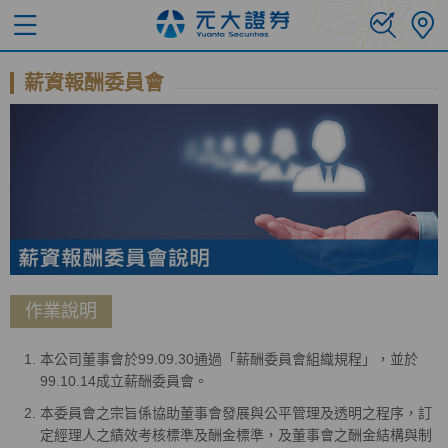
薪資報酬委員會
作業說明
本公司董事會於99.09.30通過「薪酬委員會組織規程」，並於
99.10.14成立薪酬委員會。
本委員會之宗旨係協助董事會發展與公平管理及透明之程序，訂
定經理人之績效考核標準及酬金標準，及董事會之酬金結構與制