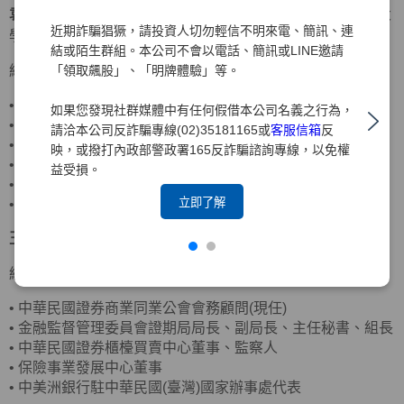
袁惠兒
獨立董事
美國密蘇里大學會計碩士、美國南伊利諾大
近期詐騙猖獗，請投資人切勿輕信不明來電、簡訊、連
學企管碩士
結或陌生群組。本公司不會以電話、簡訊或LINE邀請
「領取飆股」、「明牌體驗」等。
經歷
•
客思達-KY獨立董事
如果您發現社群媒體中有任何假借本公司名義之行為，
•
財團法人聖嚴教育基金會監察人
請洽本公司反詐騙專線(02)35181165或
客服信箱
反
•
財團法人法鼓山佛教基金會監察人
映，或撥打內政部警政署165反詐騙諮詢專線，以免權
•
資誠聯合會計師事務所合夥會計師
益受損。
•
普華國際財務顧問(股)公司董事長
立即了解
•
中華民國北市會計師公會理事
王詠心
獨立董事
政治大學企業管理碩士
經歷
•
中華民國證券商業同業公會會務顧問(現任)
•
金融監督管理委員會證期局局長、副局長、主任秘書、組長
•
中華民國證券櫃檯買賣中心董事、監察人
•
保險事業發展中心董事
•
中美洲銀行駐中華民國(臺灣)國家辦事處代表