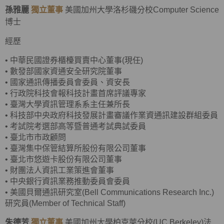
孫雅麗
獨立董事
美國加州大學洛杉磯分校Computer Science
博士
經歷
•
中華民國證券櫃檯買賣中心董事(現任)
•
數發部國家資通安全研究院董事
•
國家通訊傳播委員會委員、資安長
•
行政院科技會報科技計畫首席評議專家
•
臺灣大學資訊管理系系主任兼所長
•
科技部中央政府科技發展計畫審議作業資通訊建設群組委員
•
考試院考選部高等暨普通考試典試委員
•
臺北市市政顧問
•
臺灣集中保管結算所股份有限公司董事
•
臺北市悠遊卡股份有限公司董事
•
財團法人資訊工業策進會董事
•
中央銀行資訊業務推動委員會委員
•
美國貝爾通訊研究室(Bell Communications Research Inc.)
研究員(Member of Technical Staff)
朱德芳
獨立董事
美國加州大學柏克萊分校(UC Berkeley)法