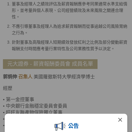
董事及經理人之績效評估及薪資報酬應參考同業通常水準支給情
形，並考量與個人表現、公司經營績效及未來風險之關連合理
性。
不應引導董事及經理人為追求薪資報酬而從事逾越公司風險胃納
之行為。
針對董事及高階經理人短期績效發放紅利之比例及部分變動薪資
報酬支付時間應考量行業特性及公司業務性質予以決定。
元大證券 - 薪資報酬委員會 成員名單
郭炳伸
召集人
美國羅徹斯特大學經濟學博士
經歷
•
第一金控董事
•
中央銀行金融穩定委員會委員
•
旺旺友聯產物保險獨立董事
×
•
臺灣菸酒董事
•
政治大學商學院副院長
公告