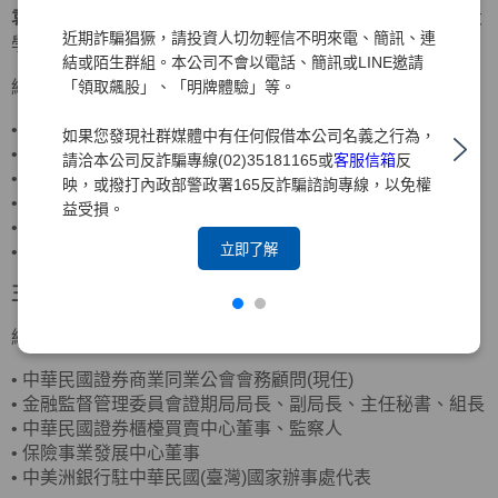
袁惠兒
獨立董事
美國密蘇里大學會計碩士、美國南伊利諾大
近期詐騙猖獗，請投資人切勿輕信不明來電、簡訊、連
學企管碩士
結或陌生群組。本公司不會以電話、簡訊或LINE邀請
「領取飆股」、「明牌體驗」等。
經歷
•
客思達-KY獨立董事
如果您發現社群媒體中有任何假借本公司名義之行為，
•
財團法人聖嚴教育基金會監察人
請洽本公司反詐騙專線(02)35181165或
客服信箱
反
•
財團法人法鼓山佛教基金會監察人
映，或撥打內政部警政署165反詐騙諮詢專線，以免權
•
資誠聯合會計師事務所合夥會計師
益受損。
•
普華國際財務顧問(股)公司董事長
立即了解
•
中華民國北市會計師公會理事
王詠心
獨立董事
政治大學企業管理碩士
經歷
•
中華民國證券商業同業公會會務顧問(現任)
•
金融監督管理委員會證期局局長、副局長、主任秘書、組長
•
中華民國證券櫃檯買賣中心董事、監察人
•
保險事業發展中心董事
•
中美洲銀行駐中華民國(臺灣)國家辦事處代表