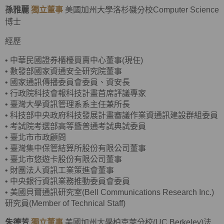
孫雅麗
獨立董事
美國加州大學洛杉磯分校Computer Science
博士
經歷
•
中華民國證券櫃檯買賣中心董事(現任)
•
數發部國家資通安全研究院董事
•
國家通訊傳播委員會委員、資安長
•
行政院科技會報科技計畫首席評議專家
•
臺灣大學資訊管理系系主任兼所長
•
科技部中央政府科技發展計畫審議作業資通訊建設群組委員
•
考試院考選部高等暨普通考試典試委員
•
臺北市市政顧問
•
臺灣集中保管結算所股份有限公司董事
•
臺北市悠遊卡股份有限公司董事
•
財團法人資訊工業策進會董事
•
中央銀行資訊業務推動委員會委員
•
美國貝爾通訊研究室(Bell Communications Research Inc.)
研究員(Member of Technical Staff)
朱德芳
獨立董事
美國加州大學柏克萊分校(UC Berkeley)法