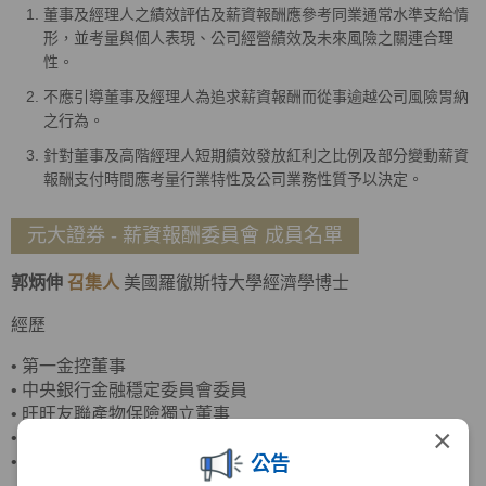
董事及經理人之績效評估及薪資報酬應參考同業通常水準支給情
形，並考量與個人表現、公司經營績效及未來風險之關連合理
性。
不應引導董事及經理人為追求薪資報酬而從事逾越公司風險胃納
之行為。
針對董事及高階經理人短期績效發放紅利之比例及部分變動薪資
報酬支付時間應考量行業特性及公司業務性質予以決定。
元大證券 - 薪資報酬委員會 成員名單
郭炳伸
召集人
美國羅徹斯特大學經濟學博士
經歷
•
第一金控董事
•
中央銀行金融穩定委員會委員
•
旺旺友聯產物保險獨立董事
×
•
臺灣菸酒董事
•
政治大學商學院副院長
公告