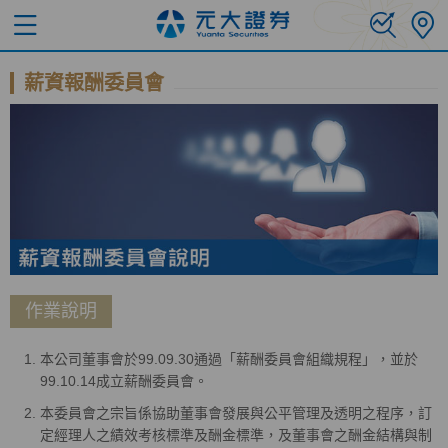
薪資報酬委員會
作業說明
本公司董事會於99.09.30通過「薪酬委員會組織規程」，並於
99.10.14成立薪酬委員會。
本委員會之宗旨係協助董事會發展與公平管理及透明之程序，訂
定經理人之績效考核標準及酬金標準，及董事會之酬金結構與制