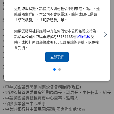
袁惠兒
獨立董事
美國密蘇里大學會計碩士、美國南伊利諾大
近期詐騙猖獗，請投資人切勿輕信不明來電、簡訊、連
學企管碩士
結或陌生群組。本公司不會以電話、簡訊或LINE邀請
「領取飆股」、「明牌體驗」等。
經歷
•
客思達-KY獨立董事
如果您發現社群媒體中有任何假借本公司名義之行為，
•
財團法人聖嚴教育基金會監察人
請洽本公司反詐騙專線(02)35181165或
客服信箱
反
•
財團法人法鼓山佛教基金會監察人
映，或撥打內政部警政署165反詐騙諮詢專線，以免權
•
資誠聯合會計師事務所合夥會計師
益受損。
•
普華國際財務顧問(股)公司董事長
立即了解
•
中華民國北市會計師公會理事
王詠心
獨立董事
政治大學企業管理碩士
經歷
•
中華民國證券商業同業公會會務顧問(現任)
•
金融監督管理委員會證期局局長、副局長、主任秘書、組長
•
中華民國證券櫃檯買賣中心董事、監察人
•
保險事業發展中心董事
•
中美洲銀行駐中華民國(臺灣)國家辦事處代表