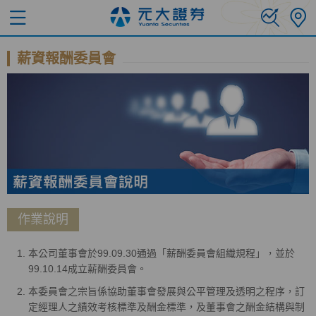
薪資報酬委員會
作業說明
本公司董事會於99.09.30通過「薪酬委員會組織規程」，並於
99.10.14成立薪酬委員會。
本委員會之宗旨係協助董事會發展與公平管理及透明之程序，訂
定經理人之績效考核標準及酬金標準，及董事會之酬金結構與制