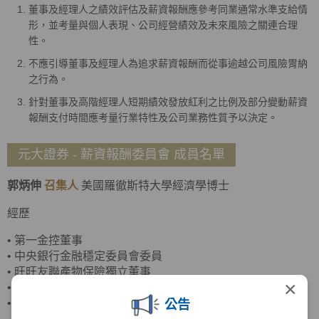
董事及經理人之績效評估及薪資報酬應參考同業通常水準支給情
形，並考量與個人表現、公司經營績效及未來風險之關連合理
性。
不應引導董事及經理人為追求薪資報酬而從事逾越公司風險胃納
之行為。
針對董事及高階經理人短期績效發放紅利之比例及部分變動薪資
報酬支付時間應考量行業特性及公司業務性質予以決定。
元大證券 - 薪資報酬委員會 成員名單
郭炳伸
召集人
美國羅徹斯特大學經濟學博士
經歷
•
第一金控董事
•
中央銀行金融穩定委員會委員
•
旺旺友聯產物保險獨立董事
×
•
臺灣菸酒董事
•
政治大學商學院副院長
公告