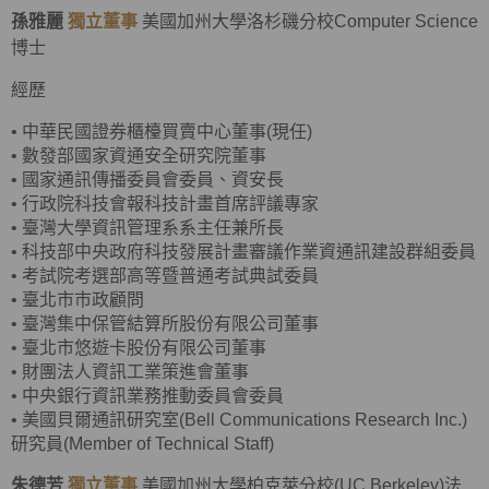
孫雅麗
獨立董事
美國加州大學洛杉磯分校Computer Science
博士
經歷
•
中華民國證券櫃檯買賣中心董事(現任)
•
數發部國家資通安全研究院董事
•
國家通訊傳播委員會委員、資安長
•
行政院科技會報科技計畫首席評議專家
•
臺灣大學資訊管理系系主任兼所長
•
科技部中央政府科技發展計畫審議作業資通訊建設群組委員
•
考試院考選部高等暨普通考試典試委員
•
臺北市市政顧問
•
臺灣集中保管結算所股份有限公司董事
•
臺北市悠遊卡股份有限公司董事
•
財團法人資訊工業策進會董事
•
中央銀行資訊業務推動委員會委員
•
美國貝爾通訊研究室(Bell Communications Research Inc.)
研究員(Member of Technical Staff)
朱德芳
獨立董事
美國加州大學柏克萊分校(UC Berkeley)法