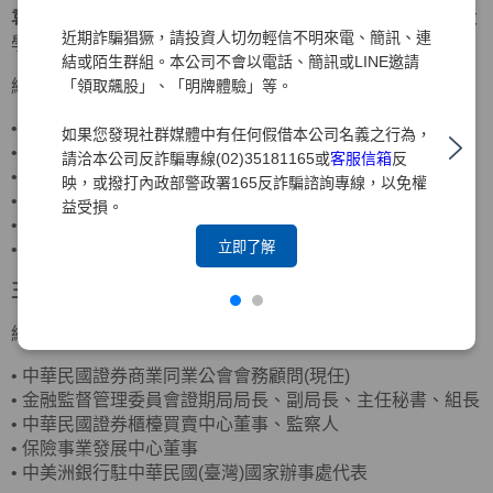
袁惠兒
獨立董事
美國密蘇里大學會計碩士、美國南伊利諾大
近期詐騙猖獗，請投資人切勿輕信不明來電、簡訊、連
學企管碩士
結或陌生群組。本公司不會以電話、簡訊或LINE邀請
「領取飆股」、「明牌體驗」等。
經歷
•
客思達-KY獨立董事
如果您發現社群媒體中有任何假借本公司名義之行為，
•
財團法人聖嚴教育基金會監察人
請洽本公司反詐騙專線(02)35181165或
客服信箱
反
•
財團法人法鼓山佛教基金會監察人
映，或撥打內政部警政署165反詐騙諮詢專線，以免權
•
資誠聯合會計師事務所合夥會計師
益受損。
•
普華國際財務顧問(股)公司董事長
立即了解
•
中華民國北市會計師公會理事
王詠心
獨立董事
政治大學企業管理碩士
經歷
•
中華民國證券商業同業公會會務顧問(現任)
•
金融監督管理委員會證期局局長、副局長、主任秘書、組長
•
中華民國證券櫃檯買賣中心董事、監察人
•
保險事業發展中心董事
•
中美洲銀行駐中華民國(臺灣)國家辦事處代表