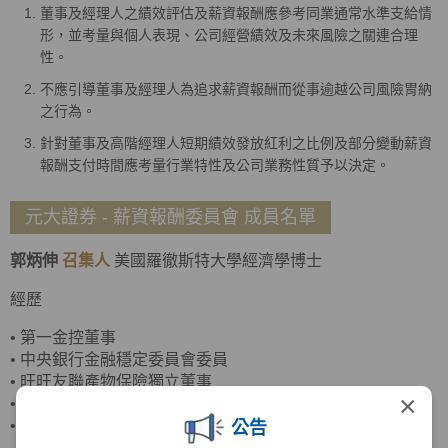
董事及經理人之績效評估及薪資報酬應參考同業通常水準支給情
形，並考量與個人表現、公司經營績效及未來風險之關連合理
性。
不應引導董事及經理人為追求薪資報酬而從事逾越公司風險胃納
之行為。
針對董事及高階經理人短期績效發放紅利之比例及部分變動薪資
報酬支付時間應考量行業特性及公司業務性質予以決定。
元大證券 - 薪資報酬委員會 成員名單
郭炳伸
召集人
美國羅徹斯特大學經濟學博士
經歷
•
第一金控董事
•
中央銀行金融穩定委員會委員
•
旺旺友聯產物保險獨立董事
×
•
臺灣菸酒董事
•
政治大學商學院副院長
公告