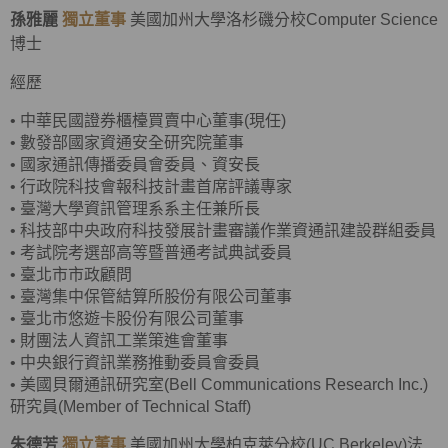
孫雅麗
獨立董事
美國加州大學洛杉磯分校Computer Science
博士
經歷
•
中華民國證券櫃檯買賣中心董事(現任)
•
數發部國家資通安全研究院董事
•
國家通訊傳播委員會委員、資安長
•
行政院科技會報科技計畫首席評議專家
•
臺灣大學資訊管理系系主任兼所長
•
科技部中央政府科技發展計畫審議作業資通訊建設群組委員
•
考試院考選部高等暨普通考試典試委員
•
臺北市市政顧問
•
臺灣集中保管結算所股份有限公司董事
•
臺北市悠遊卡股份有限公司董事
•
財團法人資訊工業策進會董事
•
中央銀行資訊業務推動委員會委員
•
美國貝爾通訊研究室(Bell Communications Research Inc.)
研究員(Member of Technical Staff)
朱德芳
獨立董事
美國加州大學柏克萊分校(UC Berkeley)法