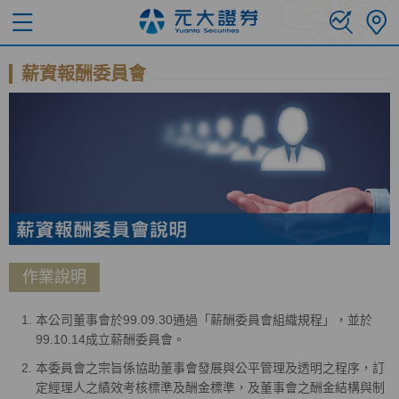
薪資報酬委員會
作業說明
本公司董事會於99.09.30通過「薪酬委員會組織規程」，並於
99.10.14成立薪酬委員會。
本委員會之宗旨係協助董事會發展與公平管理及透明之程序，訂
定經理人之績效考核標準及酬金標準，及董事會之酬金結構與制