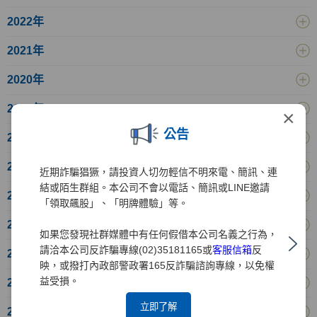
2022年
2021年
2020年
2019年
×
公告
2018年
2017年
近期詐騙猖獗，請投資人切勿輕信不明來電、簡訊、連
結或陌生群組。本公司不會以電話、簡訊或LINE邀請
2016年
「領取飆股」、「明牌體驗」等。
2015年
如果您發現社群媒體中有任何假借本公司名義之行為，
請洽本公司反詐騙專線(02)35181165或
客服信箱
反
2014年
映，或撥打內政部警政署165反詐騙諮詢專線，以免權
益受損。
2013年
立即了解
2012年