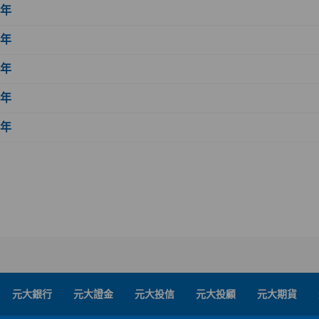
6年
5年
4年
3年
2年
元大銀行
元大證金
元大投信
元大投顧
元大期貨