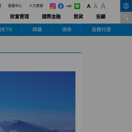
展
客服中心
人力資源
財富管理
國際金融
期貨
投顧
/ETN
興櫃
債券
股務代理