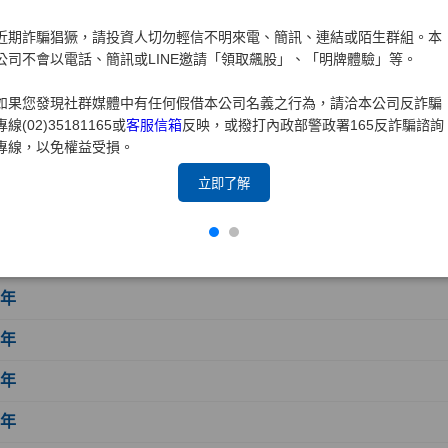
7年
近期詐騙猖獗，請投資人切勿輕信不明來電、簡訊、連結或陌生群組。本
6年
公司不會以電話、簡訊或LINE邀請「領取飆股」、「明牌體驗」等。
5年
如果您發現社群媒體中有任何假借本公司名義之行為，請洽本公司反詐騙
專線(02)35181165或
客服信箱
反映，或撥打內政部警政署165反詐騙諮詢
4年
專線，以免權益受損。
3年
立即了解
2年
1年
0年
9年
8年
7年