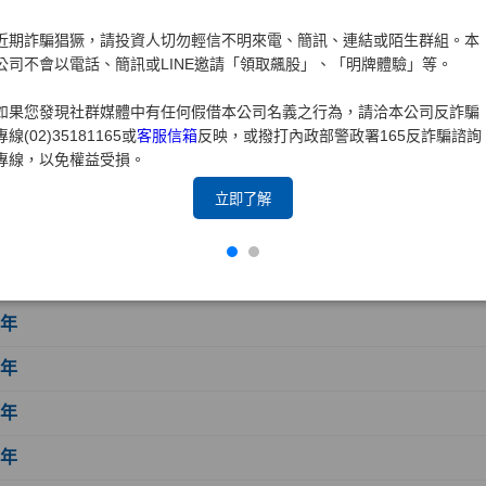
7年
近期詐騙猖獗，請投資人切勿輕信不明來電、簡訊、連結或陌生群組。本
6年
公司不會以電話、簡訊或LINE邀請「領取飆股」、「明牌體驗」等。
5年
如果您發現社群媒體中有任何假借本公司名義之行為，請洽本公司反詐騙
專線(02)35181165或
客服信箱
反映，或撥打內政部警政署165反詐騙諮詢
4年
專線，以免權益受損。
3年
立即了解
2年
1年
0年
9年
8年
7年