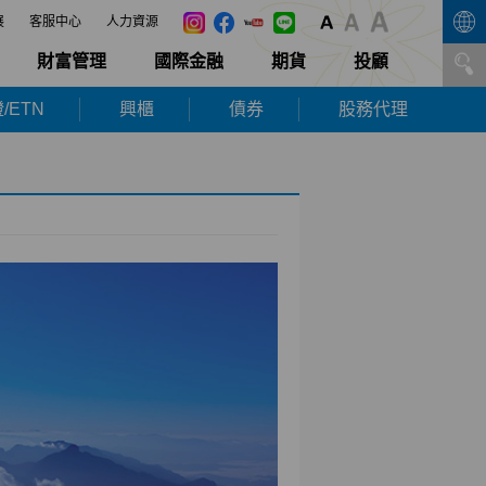
展
客服中心
人力資源
財富管理
國際金融
期貨
投顧
/ETN
興櫃
債券
股務代理