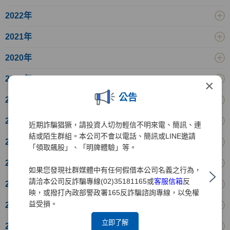
2022年
2021年
2020年
2019年
×
公告
2018年
2017年
近期詐騙猖獗，請投資人切勿輕信不明來電、簡訊、連
結或陌生群組。本公司不會以電話、簡訊或LINE邀請
2016年
「領取飆股」、「明牌體驗」等。
2015年
如果您發現社群媒體中有任何假借本公司名義之行為，
請洽本公司反詐騙專線(02)35181165或
客服信箱
反
2014年
映，或撥打內政部警政署165反詐騙諮詢專線，以免權
益受損。
2013年
立即了解
2012年