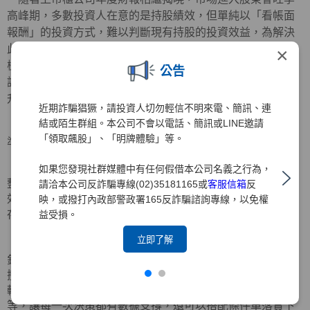
高峰期，多數投資人在意的是持股績效，但單純以「看帳面
報酬」的投資方式，難以判斷現有持股的投資效益，為解決
此痛點，元大證券推出全新功能「靈活持股」，以「庫存健
×
檢」為核心，結合數據分析與直覺化操作，協助投資人即時
公告
診斷持股體質，並透過智能條件單，落實汰弱留強策略，提
升整體投資效率。
近期詐騙猖獗，請投資人切勿輕信不明來電、簡訊、連
結或陌生群組。本公司不會以電話、簡訊或LINE邀請
投資先生
APP
「靈活持股」
整合庫存分析與決策工具，精
「領取飆股」、「明牌體驗」等。
準監控持股績效，三大功能亮點如下：
1. 庫存健檢：庫存股股價表現對比大盤績效
如果您發現社群媒體中有任何假借本公司名義之行為，
整合加權報酬指數近一年的報酬率，直覺呈現庫存股相對績
請洽本公司反詐騙專線(02)35181165或
客服信箱
反
效，清楚標示表現「落後」、「同步」與「超越」大盤之庫
映，或撥打內政部警政署165反詐騙諮詢專線，以免權
存標的，讓投資人清晰掌握需要調整的弱勢配置。
益受損。
立即了解
2. 換股試算：用指標找更好的投資機會
針對弱勢庫存，系統提供依據報酬率與財務指標分類的快速
搜尋功能，投資人可自行篩選同產業績優股與庫存股進行比
較，並可進行換股試算，了解預估可換股數與手續費金額
等，讓每一次決策都有數據支撐，還可以搭配條件單落實下