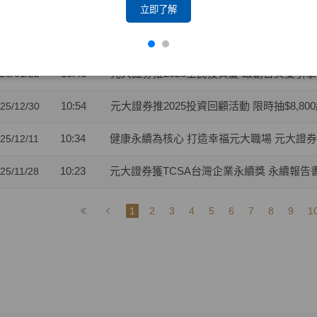
14:10
元大證券促成達宇電能與海昌電子強強聯手 開闢A
26/02/02
立即了解
10:06
元大證券推動優質企業上市櫃表現卓越 獲證交
26/01/26
10:43
元大證券推2026全民投資慶 啟動台美雙引擎
26/01/22
10:54
元大證券推2025投資回顧活動 限時抽$8,80
25/12/30
10:34
健康永續為核心 打造幸福元大職場 元大證
25/12/11
10:23
元大證券獲TCSA台灣企業永續獎 永續報告
25/11/28
1
2
3
4
5
6
7
8
9
1