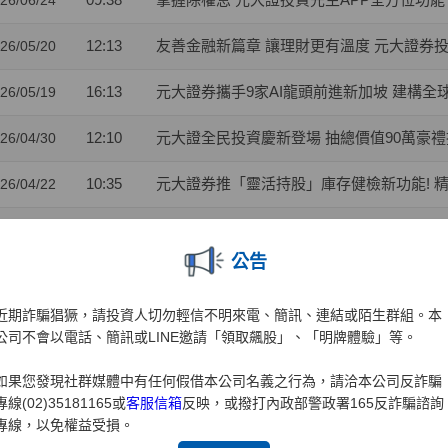
26/06/24
12:13
友善金融新篇章 讓理財更有溫度 元大證券
26/05/20
16:13
元大證券攜手9家AI龍頭前進新加坡 建構全球對話
26/05/19
12:10
元大證全民投資慶新登場 抽總價值90萬豪
26/04/30
10:35
元大證券推「靈活持股」庫存健檢新功能! 
26/04/22
11:49
元大證業界首家推出「行動裝置綁定」引領
26/04/01
公告
10:41
兒童投資熱潮 元大證：開戶數年增35% 00
26/03/31
近期詐騙猖獗，請投資人切勿輕信不明來電、簡訊、連結或陌生群組。本
10:41
金融科技與服務雙引擎 元大證券勇奪財訊
26/03/27
公司不會以電話、簡訊或LINE邀請「領取飆股」、「明牌體驗」等。
15:15
元大權證開春好禮 月月抽88,000元禮券
26/03/02
如果您發現社群媒體中有任何假借本公司名義之行為，請洽本公司反詐騙
專線(02)35181165或
客服信箱
反映，或撥打內政部警政署165反詐騙諮詢
10:23
攜手東博資本及仲方資本關係企業 元大證券促成
26/02/04
專線，以免權益受損。