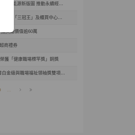
I能源新版圖 推動永續經營與傳承
所頒「三冠王」及櫃買中心肯定
 抽獎總價值逾60萬
0超商禮券
券榮獲「健康職場標竿獎」銅獎
書白金級與職場福祉領袖獎雙項肯定
0
…