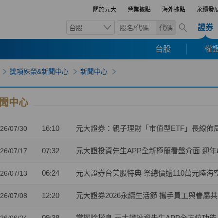
關於元大
營業據點
海外據點
永續發
證券
台股
代碼
台股
權證
獎項殊榮&新聞中心
新聞中心
聞中心
16:10
元大證券：親子理財「市值型ETF」長線佈
26/07/30
07:32
元大證投資先生APP全新極簡看盤介面 迎年輕
26/07/17
06:24
元大證券台美股特典 祭總價逾110萬元陸海
26/07/13
12:20
元大證券2026永續生活節 攜手員工與眷屬
26/07/08
09:38
掌握除權息 元大證投資先生APP全方位功