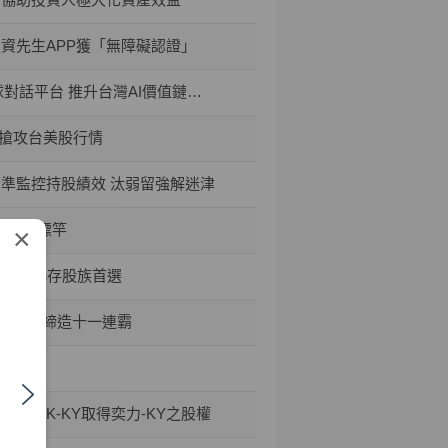
投資先生APP獲「無障礙認證」
平台 推升台灣AI價值鏈國際能見度
禮搶攻台美股行情
精準監控持股績效 汰弱留強解迷津
資安新標竿
×
50成小小存股族首選
六大獎、締造十一連霸
TPK-KY取得奕力-KY之股權