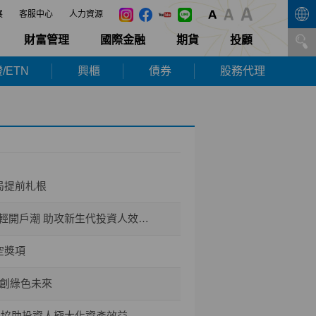
展
客服中心
人力資源
財富管理
國際金融
期貨
投顧
/ETN
興櫃
債券
股務代理
局提前札根
開戶潮 助攻新生代投資人效率布局
空獎項
共創綠色未來
能 協助投資人極大化資產效益