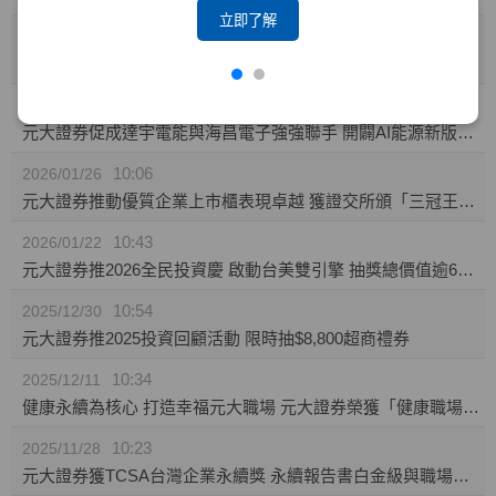
立即了解
10:23
2026/02/04
攜手東博資本及仲方資本關係企業 元大證券促成TPK-KY取得奕力-KY之股權
14:10
2026/02/02
元大證券促成達宇電能與海昌電子強強聯手 開闢AI能源新版圖 推動永續經營與傳承
10:06
2026/01/26
元大證券推動優質企業上市櫃表現卓越 獲證交所頒「三冠王」及櫃買中心肯定
10:43
2026/01/22
元大證券推2026全民投資慶 啟動台美雙引擎 抽獎總價值逾60萬
10:54
2025/12/30
元大證券推2025投資回顧活動 限時抽$8,800超商禮券
10:34
2025/12/11
健康永續為核心 打造幸福元大職場 元大證券榮獲「健康職場標竿獎」銅獎
10:23
2025/11/28
元大證券獲TCSA台灣企業永續獎 永續報告書白金級與職場福祉領袖獎雙項肯定