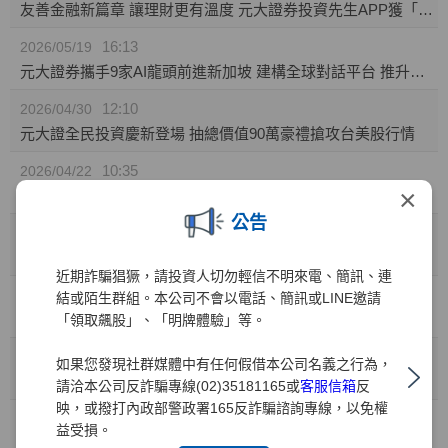
友善金融新篇章 讓理財更有溫度 元大證券投資先生APP獲「無障礙認證」
16:13
2026/05/19
元大證券攜手9家AI龍頭前進新加坡 建構全球對話平台 推升台灣AI價值鏈國際能見度
12:10
2026/04/30
元大證全民投資慶新登場 抽總價值90萬豪禮搶攻台美股行情
10:35
2026/04/22
×
元大證券推「靈活持股」庫存健檢新功能! 精準監控持股績效 汰弱留強解迷津
公告
11:49
2026/04/01
元大證業界首家推出「行動裝置綁定」引領資安新標竿
近期詐騙猖獗，請投資人切勿輕信不明來電、簡訊、連
10:41
2026/03/31
結或陌生群組。本公司不會以電話、簡訊或LINE邀請
兒童投資熱潮 元大證：開戶數年增35% 0050成小小存股族首選
「領取飆股」、「明牌體驗」等。
10:41
2026/03/27
如果您發現社群媒體中有任何假借本公司名義之行為，
金融科技與服務雙引擎 元大證券勇奪財訊六大獎、締造十一連霸
請洽本公司反詐騙專線(02)35181165或
客服信箱
反
映，或撥打內政部警政署165反詐騙諮詢專線，以免權
15:15
2026/03/02
益受損。
元大權證開春好禮 月月抽88,000元禮券