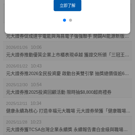
立即了解
10:23
2026/02/04
攜手東博資本及仲方資本關係企業 元大證券促成TPK-KY取得奕力-KY之股權
14:10
2026/02/02
元大證券促成達宇電能與海昌電子強強聯手 開闢AI能源新版圖 推動永續經營與傳承
10:06
2026/01/26
元大證券推動優質企業上市櫃表現卓越 獲證交所頒「三冠王」及櫃買中心肯定
10:43
2026/01/22
元大證券推2026全民投資慶 啟動台美雙引擎 抽獎總價值逾60萬
10:54
2025/12/30
元大證券推2025投資回顧活動 限時抽$8,800超商禮券
10:34
2025/12/11
健康永續為核心 打造幸福元大職場 元大證券榮獲「健康職場標竿獎」銅獎
10:23
2025/11/28
元大證券獲TCSA台灣企業永續獎 永續報告書白金級與職場福祉領袖獎雙項肯定