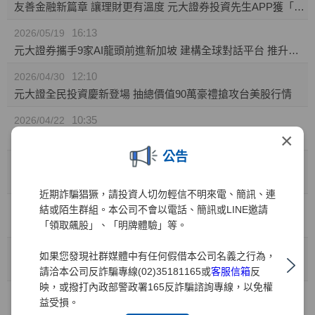
友善金融新篇章 讓理財更有溫度 元大證券投資先生APP獲「無障礙認證」
16:13
2026/05/19
元大證券攜手9家AI龍頭前進新加坡 建構全球對話平台 推升台灣AI價值鏈國際能見度
12:10
2026/04/30
元大證全民投資慶新登場 抽總價值90萬豪禮搶攻台美股行情
10:35
2026/04/22
×
元大證券推「靈活持股」庫存健檢新功能! 精準監控持股績效 汰弱留強解迷津
公告
11:49
2026/04/01
元大證業界首家推出「行動裝置綁定」引領資安新標竿
近期詐騙猖獗，請投資人切勿輕信不明來電、簡訊、連
10:41
2026/03/31
結或陌生群組。本公司不會以電話、簡訊或LINE邀請
兒童投資熱潮 元大證：開戶數年增35% 0050成小小存股族首選
「領取飆股」、「明牌體驗」等。
10:41
2026/03/27
如果您發現社群媒體中有任何假借本公司名義之行為，
金融科技與服務雙引擎 元大證券勇奪財訊六大獎、締造十一連霸
請洽本公司反詐騙專線(02)35181165或
客服信箱
反
映，或撥打內政部警政署165反詐騙諮詢專線，以免權
15:15
2026/03/02
益受損。
元大權證開春好禮 月月抽88,000元禮券