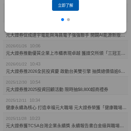
立即了解
10:23
2026/02/04
攜手東博資本及仲方資本關係企業 元大證券促成TPK-KY取得奕力-KY之股權
14:10
2026/02/02
元大證券促成達宇電能與海昌電子強強聯手 開闢AI能源新版圖 推動永續經營與傳承
10:06
2026/01/26
元大證券推動優質企業上市櫃表現卓越 獲證交所頒「三冠王」及櫃買中心肯定
10:43
2026/01/22
元大證券推2026全民投資慶 啟動台美雙引擎 抽獎總價值逾60萬
10:54
2025/12/30
元大證券推2025投資回顧活動 限時抽$8,800超商禮券
10:34
2025/12/11
健康永續為核心 打造幸福元大職場 元大證券榮獲「健康職場標竿獎」銅獎
10:23
2025/11/28
元大證券獲TCSA台灣企業永續獎 永續報告書白金級與職場福祉領袖獎雙項肯定