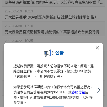
友善金融新篇章 讓理財更有溫度 元大證券投資先生APP獲「無障礙認證」
16:13
2026/05/19
元大證券攜手9家AI龍頭前進新加坡 建構全球對話平台 推升台灣AI價值鏈國際能見度
12:10
2026/04/30
元大證全民投資慶新登場 抽總價值90萬豪禮搶攻台美股行情
10:35
2026/04/22
×
元大證券推「靈活持股」庫存健檢新功能! 精準監控持股績效 汰弱留強解迷津
公告
11:49
2026/04/01
元大證業界首家推出「行動裝置綁定」引領資安新標竿
近期詐騙猖獗，請投資人切勿輕信不明來電、簡訊、連
10:41
2026/03/31
結或陌生群組。本公司不會以電話、簡訊或LINE邀請
兒童投資熱潮 元大證：開戶數年增35% 0050成小小存股族首選
「領取飆股」、「明牌體驗」等。
10:41
2026/03/27
如果您發現社群媒體中有任何假借本公司名義之行為，
金融科技與服務雙引擎 元大證券勇奪財訊六大獎、締造十一連霸
請洽本公司反詐騙專線(02)35181165或
客服信箱
反
映，或撥打內政部警政署165反詐騙諮詢專線，以免權
15:15
2026/03/02
益受損。
元大權證開春好禮 月月抽88,000元禮券