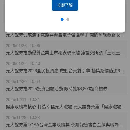
立即了解
10:23
2026/02/04
攜手東博資本及仲方資本關係企業 元大證券促成TPK-KY取得奕力-KY之股權
14:10
2026/02/02
元大證券促成達宇電能與海昌電子強強聯手 開闢AI能源新版圖 推動永續經營與傳承
10:06
2026/01/26
元大證券推動優質企業上市櫃表現卓越 獲證交所頒「三冠王」及櫃買中心肯定
10:43
2026/01/22
元大證券推2026全民投資慶 啟動台美雙引擎 抽獎總價值逾60萬
10:54
2025/12/30
元大證券推2025投資回顧活動 限時抽$8,800超商禮券
10:34
2025/12/11
健康永續為核心 打造幸福元大職場 元大證券榮獲「健康職場標竿獎」銅獎
10:23
2025/11/28
元大證券獲TCSA台灣企業永續獎 永續報告書白金級與職場福祉領袖獎雙項肯定