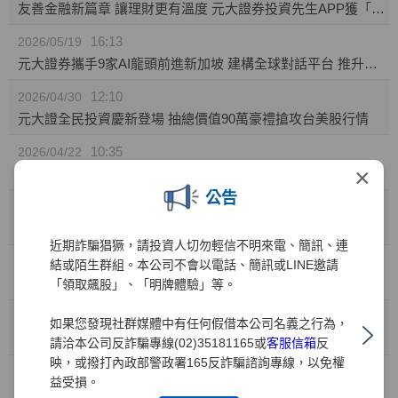
友善金融新篇章 讓理財更有溫度 元大證券投資先生APP獲「無障礙認證」
16:13
2026/05/19
元大證券攜手9家AI龍頭前進新加坡 建構全球對話平台 推升台灣AI價值鏈國際能見度
12:10
2026/04/30
元大證全民投資慶新登場 抽總價值90萬豪禮搶攻台美股行情
10:35
2026/04/22
×
元大證券推「靈活持股」庫存健檢新功能! 精準監控持股績效 汰弱留強解迷津
公告
11:49
2026/04/01
元大證業界首家推出「行動裝置綁定」引領資安新標竿
近期詐騙猖獗，請投資人切勿輕信不明來電、簡訊、連
10:41
2026/03/31
結或陌生群組。本公司不會以電話、簡訊或LINE邀請
兒童投資熱潮 元大證：開戶數年增35% 0050成小小存股族首選
「領取飆股」、「明牌體驗」等。
10:41
2026/03/27
如果您發現社群媒體中有任何假借本公司名義之行為，
金融科技與服務雙引擎 元大證券勇奪財訊六大獎、締造十一連霸
請洽本公司反詐騙專線(02)35181165或
客服信箱
反
映，或撥打內政部警政署165反詐騙諮詢專線，以免權
15:15
2026/03/02
益受損。
元大權證開春好禮 月月抽88,000元禮券