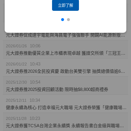
立即了解
10:23
2026/02/04
攜手東博資本及仲方資本關係企業 元大證券促成TPK-KY取得奕力-KY之股權
14:10
2026/02/02
元大證券促成達宇電能與海昌電子強強聯手 開闢AI能源新版圖 推動永續經營與傳承
10:06
2026/01/26
元大證券推動優質企業上市櫃表現卓越 獲證交所頒「三冠王」及櫃買中心肯定
10:43
2026/01/22
元大證券推2026全民投資慶 啟動台美雙引擎 抽獎總價值逾60萬
10:54
2025/12/30
元大證券推2025投資回顧活動 限時抽$8,800超商禮券
10:34
2025/12/11
健康永續為核心 打造幸福元大職場 元大證券榮獲「健康職場標竿獎」銅獎
10:23
2025/11/28
元大證券獲TCSA台灣企業永續獎 永續報告書白金級與職場福祉領袖獎雙項肯定