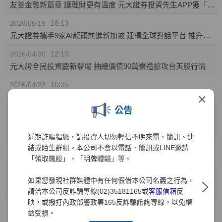
友善金融新篇章 讓理財更有溫度 元大證券投資先生APP獲「無障礙認證」
16:13
2026/05/19
元大證券攜手9家AI龍頭前進新加坡 建構全球對話平台 推升台灣AI價值鏈國際能見度
12:10
2026/04/30
元大證全民投資慶新登場 抽總價值90萬豪禮搶攻台美股行情
10:35
2026/04/22
×
元大證券推「靈活持股」庫存健檢新功能! 精準監控持股績效 汰弱留強解迷津
公告
11:49
2026/04/01
元大證業界首家推出「行動裝置綁定」引領資安新標竿
近期詐騙猖獗，請投資人切勿輕信不明來電、簡訊、連
10:41
2026/03/31
結或陌生群組。本公司不會以電話、簡訊或LINE邀請
兒童投資熱潮 元大證：開戶數年增35% 0050成小小存股族首選
「領取飆股」、「明牌體驗」等。
10:41
2026/03/27
如果您發現社群媒體中有任何假借本公司名義之行為，
金融科技與服務雙引擎 元大證券勇奪財訊六大獎、締造十一連霸
請洽本公司反詐騙專線(02)35181165或
客服信箱
反
映，或撥打內政部警政署165反詐騙諮詢專線，以免權
15:15
2026/03/02
益受損。
元大權證開春好禮 月月抽88,000元禮券