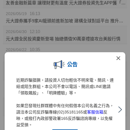
友善金融新篇章 讓理財更有溫度 元大證券投資先生APP獲「無障礙認證」
16:13
2026/05/19
元大證券攜手9家AI龍頭前進新加坡 建構全球對話平台 推升台灣AI價值鏈國際能見度
12:10
2026/04/30
元大證全民投資慶新登場 抽總價值90萬豪禮搶攻台美股行情
10:35
2026/04/22
×
元大證券推「靈活持股」庫存健檢新功能! 精準監控持股績效 汰弱留強解迷津
公告
11:49
2026/04/01
元大證業界首家推出「行動裝置綁定」引領資安新標竿
近期詐騙猖獗，請投資人切勿輕信不明來電、簡訊、連
10:41
2026/03/31
結或陌生群組。本公司不會以電話、簡訊或LINE邀請
兒童投資熱潮 元大證：開戶數年增35% 0050成小小存股族首選
「領取飆股」、「明牌體驗」等。
10:41
2026/03/27
如果您發現社群媒體中有任何假借本公司名義之行為，
金融科技與服務雙引擎 元大證券勇奪財訊六大獎、締造十一連霸
請洽本公司反詐騙專線(02)35181165或
客服信箱
反
映，或撥打內政部警政署165反詐騙諮詢專線，以免權
15:15
2026/03/02
益受損。
元大權證開春好禮 月月抽88,000元禮券