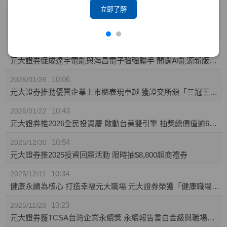
立即了解
10:23
2026/02/04
攜手東博資本及仲方資本關係企業 元大證券促成TPK-KY取得奕力-KY之股權
14:10
2026/02/02
元大證券促成達宇電能與海昌電子強強聯手 開闢AI能源新版圖 推動永續經營與傳承
10:06
2026/01/26
元大證券推動優質企業上市櫃表現卓越 獲證交所頒「三冠王」及櫃買中心肯定
10:43
2026/01/22
元大證券推2026全民投資慶 啟動台美雙引擎 抽獎總價值逾60萬
10:54
2025/12/30
元大證券推2025投資回顧活動 限時抽$8,800超商禮券
10:34
2025/12/11
健康永續為核心 打造幸福元大職場 元大證券榮獲「健康職場標竿獎」銅獎
10:23
2025/11/28
元大證券獲TCSA台灣企業永續獎 永續報告書白金級與職場福祉領袖獎雙項肯定