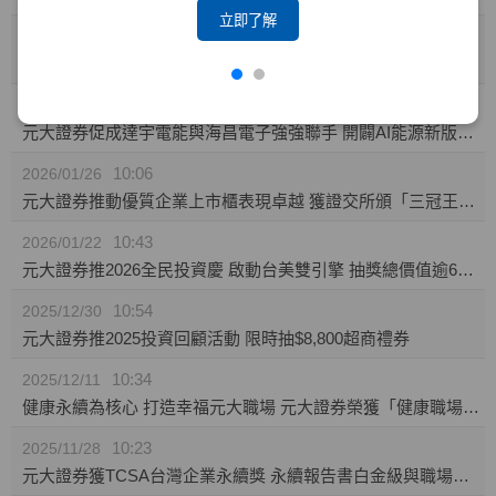
立即了解
10:23
2026/02/04
攜手東博資本及仲方資本關係企業 元大證券促成TPK-KY取得奕力-KY之股權
14:10
2026/02/02
元大證券促成達宇電能與海昌電子強強聯手 開闢AI能源新版圖 推動永續經營與傳承
10:06
2026/01/26
元大證券推動優質企業上市櫃表現卓越 獲證交所頒「三冠王」及櫃買中心肯定
10:43
2026/01/22
元大證券推2026全民投資慶 啟動台美雙引擎 抽獎總價值逾60萬
10:54
2025/12/30
元大證券推2025投資回顧活動 限時抽$8,800超商禮券
10:34
2025/12/11
健康永續為核心 打造幸福元大職場 元大證券榮獲「健康職場標竿獎」銅獎
10:23
2025/11/28
元大證券獲TCSA台灣企業永續獎 永續報告書白金級與職場福祉領袖獎雙項肯定