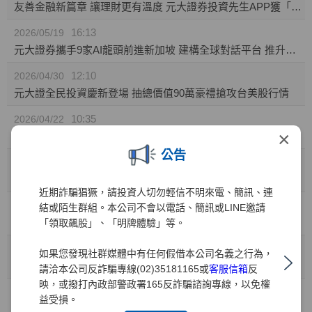
友善金融新篇章 讓理財更有溫度 元大證券投資先生APP獲「無障礙認證」
16:13
2026/05/19
元大證券攜手9家AI龍頭前進新加坡 建構全球對話平台 推升台灣AI價值鏈國際能見度
12:10
2026/04/30
元大證全民投資慶新登場 抽總價值90萬豪禮搶攻台美股行情
10:35
2026/04/22
×
元大證券推「靈活持股」庫存健檢新功能! 精準監控持股績效 汰弱留強解迷津
公告
11:49
2026/04/01
元大證業界首家推出「行動裝置綁定」引領資安新標竿
近期詐騙猖獗，請投資人切勿輕信不明來電、簡訊、連
10:41
2026/03/31
結或陌生群組。本公司不會以電話、簡訊或LINE邀請
兒童投資熱潮 元大證：開戶數年增35% 0050成小小存股族首選
「領取飆股」、「明牌體驗」等。
10:41
2026/03/27
如果您發現社群媒體中有任何假借本公司名義之行為，
金融科技與服務雙引擎 元大證券勇奪財訊六大獎、締造十一連霸
請洽本公司反詐騙專線(02)35181165或
客服信箱
反
映，或撥打內政部警政署165反詐騙諮詢專線，以免權
15:15
2026/03/02
益受損。
元大權證開春好禮 月月抽88,000元禮券