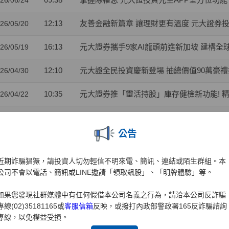
26/06/24
12:13
友善金融新篇章 讓理財更有溫度 元大證券
26/05/20
16:13
元大證券攜手9家AI龍頭前進新加坡 建構全球對話
26/05/19
12:10
元大證全民投資慶新登場 抽總價值90萬豪
26/04/30
10:35
元大證券推「靈活持股」庫存健檢新功能! 
26/04/22
11:49
元大證業界首家推出「行動裝置綁定」引領
26/04/01
公告
10:41
兒童投資熱潮 元大證：開戶數年增35% 00
26/03/31
近期詐騙猖獗，請投資人切勿輕信不明來電、簡訊、連結或陌生群組。本
10:41
金融科技與服務雙引擎 元大證券勇奪財訊
26/03/27
公司不會以電話、簡訊或LINE邀請「領取飆股」、「明牌體驗」等。
15:15
元大權證開春好禮 月月抽88,000元禮券
26/03/02
如果您發現社群媒體中有任何假借本公司名義之行為，請洽本公司反詐騙
專線(02)35181165或
客服信箱
反映，或撥打內政部警政署165反詐騙諮詢
10:23
攜手東博資本及仲方資本關係企業 元大證券促成
26/02/04
專線，以免權益受損。