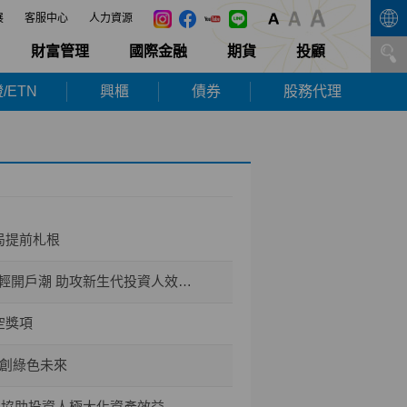
展
客服中心
人力資源
財富管理
國際金融
期貨
投顧
/ETN
興櫃
債券
股務代理
局提前札根
開戶潮 助攻新生代投資人效率布局
空獎項
共創綠色未來
能 協助投資人極大化資產效益