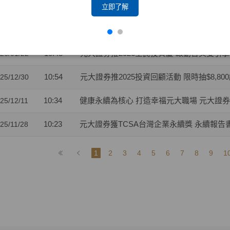
14:10
元大證券促成達宇電能與海昌電子強強聯手 開闢A
26/02/02
立即了解
10:06
元大證券推動優質企業上市櫃表現卓越 獲證交
26/01/26
10:43
元大證券推2026全民投資慶 啟動台美雙引擎
26/01/22
10:54
元大證券推2025投資回顧活動 限時抽$8,80
25/12/30
10:34
健康永續為核心 打造幸福元大職場 元大證
25/12/11
10:23
元大證券獲TCSA台灣企業永續獎 永續報告
25/11/28
1
2
3
4
5
6
7
8
9
1