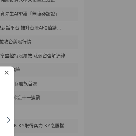
投資先生APP獲「無障礙認證」
平台 推升台灣AI價值鏈國際能見度
禮搶攻台美股行情
精準監控持股績效 汰弱留強解迷津
資安新標竿
×
50成小小存股族首選
六大獎、締造十一連霸
TPK-KY取得奕力-KY之股權