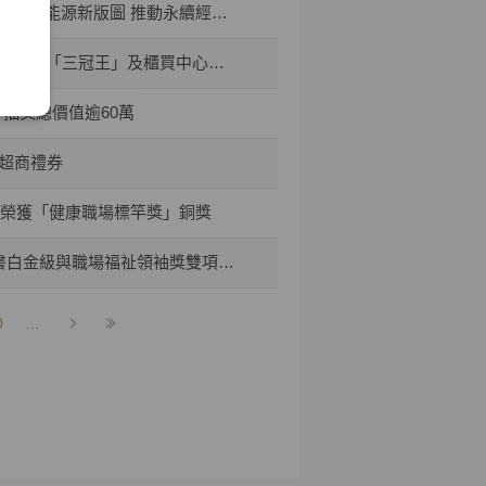
I能源新版圖 推動永續經營與傳承
所頒「三冠王」及櫃買中心肯定
 抽獎總價值逾60萬
0超商禮券
券榮獲「健康職場標竿獎」銅獎
書白金級與職場福祉領袖獎雙項肯定
0
…