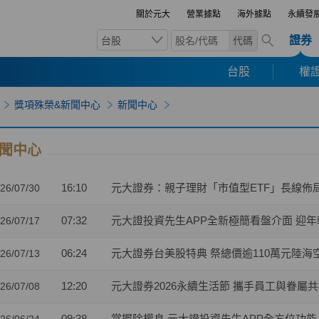
關於元大
營業據點
海外據點
永續發
證券
台股
代碼
台股
權證
獎項殊榮&新聞中心
新聞中心
聞中心
16:10
元大證券：親子理財「市值型ETF」長線佈
26/07/30
07:32
元大證投資先生APP全新極簡看盤介面 迎年輕
26/07/17
06:24
元大證券台美股特典 祭總價逾110萬元陸海
26/07/13
12:20
元大證券2026永續生活節 攜手員工與眷屬
26/07/08
09:38
掌握除權息 元大證投資先生APP全方位功