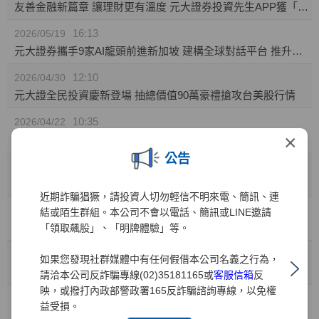
友善金融新篇章 讓理財更有溫度 元大證券投資先生APP獲「無障礙認證」
16:13
2026/05/19
元大證券攜手9家AI龍頭前進新加坡 建構全球對話平台 推升台灣AI價值鏈國際能見度
12:10
2026/04/30
元大證全民投資慶新登場 抽總價值90萬豪禮搶攻台美股行情
10:35
2026/04/22
×
元大證券推「靈活持股」庫存健檢新功能! 精準監控持股績效 汰弱留強解迷津
公告
11:49
2026/04/01
元大證業界首家推出「行動裝置綁定」引領資安新標竿
近期詐騙猖獗，請投資人切勿輕信不明來電、簡訊、連
10:41
2026/03/31
結或陌生群組。本公司不會以電話、簡訊或LINE邀請
兒童投資熱潮 元大證：開戶數年增35% 0050成小小存股族首選
「領取飆股」、「明牌體驗」等。
10:41
2026/03/27
如果您發現社群媒體中有任何假借本公司名義之行為，
金融科技與服務雙引擎 元大證券勇奪財訊六大獎、締造十一連霸
請洽本公司反詐騙專線(02)35181165或
客服信箱
反
映，或撥打內政部警政署165反詐騙諮詢專線，以免權
15:15
2026/03/02
益受損。
元大權證開春好禮 月月抽88,000元禮券