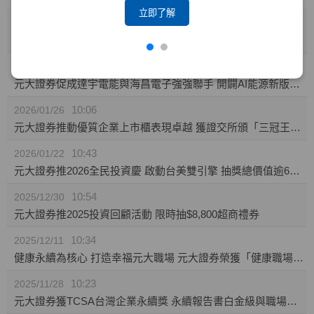
立即了解
10:23
2026/02/04
攜手東博資本及仲方資本關係企業 元大證券促成TPK-KY取得奕力-KY之股權
14:10
2026/02/02
元大證券促成達宇電能與海昌電子強強聯手 開闢AI能源新版圖 推動永續經營與傳承
10:06
2026/01/26
元大證券推動優質企業上市櫃表現卓越 獲證交所頒「三冠王」及櫃買中心肯定
10:43
2026/01/22
元大證券推2026全民投資慶 啟動台美雙引擎 抽獎總價值逾60萬
10:54
2025/12/30
元大證券推2025投資回顧活動 限時抽$8,800超商禮券
10:34
2025/12/11
健康永續為核心 打造幸福元大職場 元大證券榮獲「健康職場標竿獎」銅獎
10:23
2025/11/28
元大證券獲TCSA台灣企業永續獎 永續報告書白金級與職場福祉領袖獎雙項肯定