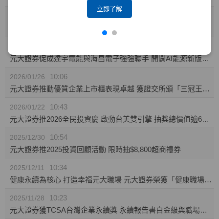
立即了解
10:23
2026/02/04
攜手東博資本及仲方資本關係企業 元大證券促成TPK-KY取得奕力-KY之股權
14:10
2026/02/02
元大證券促成達宇電能與海昌電子強強聯手 開闢AI能源新版圖 推動永續經營與傳承
10:06
2026/01/26
元大證券推動優質企業上市櫃表現卓越 獲證交所頒「三冠王」及櫃買中心肯定
10:43
2026/01/22
元大證券推2026全民投資慶 啟動台美雙引擎 抽獎總價值逾60萬
10:54
2025/12/30
元大證券推2025投資回顧活動 限時抽$8,800超商禮券
10:34
2025/12/11
健康永續為核心 打造幸福元大職場 元大證券榮獲「健康職場標竿獎」銅獎
10:23
2025/11/28
元大證券獲TCSA台灣企業永續獎 永續報告書白金級與職場福祉領袖獎雙項肯定