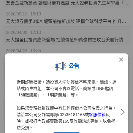
友善金融新篇章 讓理財更有溫度 元大證券投資先生APP獲「無障礙認證」
16:13
2026/05/19
元大證券攜手9家AI龍頭前進新加坡 建構全球對話平台 推升台灣AI價值鏈國際能見度
12:10
2026/04/30
元大證全民投資慶新登場 抽總價值90萬豪禮搶攻台美股行情
10:35
2026/04/22
×
元大證券推「靈活持股」庫存健檢新功能! 精準監控持股績效 汰弱留強解迷津
公告
11:49
2026/04/01
元大證業界首家推出「行動裝置綁定」引領資安新標竿
近期詐騙猖獗，請投資人切勿輕信不明來電、簡訊、連
10:41
2026/03/31
結或陌生群組。本公司不會以電話、簡訊或LINE邀請
兒童投資熱潮 元大證：開戶數年增35% 0050成小小存股族首選
「領取飆股」、「明牌體驗」等。
10:41
2026/03/27
如果您發現社群媒體中有任何假借本公司名義之行為，
金融科技與服務雙引擎 元大證券勇奪財訊六大獎、締造十一連霸
請洽本公司反詐騙專線(02)35181165或
客服信箱
反
映，或撥打內政部警政署165反詐騙諮詢專線，以免權
15:15
2026/03/02
益受損。
元大權證開春好禮 月月抽88,000元禮券