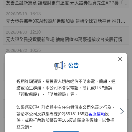
友善金融新篇章 讓理財更有溫度 元大證券投資先生APP獲「無障礙認證」
16:13
2026/05/19
元大證券攜手9家AI龍頭前進新加坡 建構全球對話平台 推升台灣AI價值鏈國際能見度
12:10
2026/04/30
元大證全民投資慶新登場 抽總價值90萬豪禮搶攻台美股行情
10:35
2026/04/22
×
元大證券推「靈活持股」庫存健檢新功能! 精準監控持股績效 汰弱留強解迷津
公告
11:49
2026/04/01
元大證業界首家推出「行動裝置綁定」引領資安新標竿
近期詐騙猖獗，請投資人切勿輕信不明來電、簡訊、連
10:41
2026/03/31
結或陌生群組。本公司不會以電話、簡訊或LINE邀請
兒童投資熱潮 元大證：開戶數年增35% 0050成小小存股族首選
「領取飆股」、「明牌體驗」等。
10:41
2026/03/27
如果您發現社群媒體中有任何假借本公司名義之行為，
金融科技與服務雙引擎 元大證券勇奪財訊六大獎、締造十一連霸
請洽本公司反詐騙專線(02)35181165或
客服信箱
反
映，或撥打內政部警政署165反詐騙諮詢專線，以免權
15:15
2026/03/02
益受損。
元大權證開春好禮 月月抽88,000元禮券