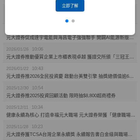
立即了解
10:23
2026/02/04
攜手東博資本及仲方資本關係企業 元大證券促成TPK-KY取得奕力-KY之股權
14:10
2026/02/02
元大證券促成達宇電能與海昌電子強強聯手 開闢AI能源新版圖 推動永續經營與傳承
10:06
2026/01/26
元大證券推動優質企業上市櫃表現卓越 獲證交所頒「三冠王」及櫃買中心肯定
10:43
2026/01/22
元大證券推2026全民投資慶 啟動台美雙引擎 抽獎總價值逾60萬
10:54
2025/12/30
元大證券推2025投資回顧活動 限時抽$8,800超商禮券
10:34
2025/12/11
健康永續為核心 打造幸福元大職場 元大證券榮獲「健康職場標竿獎」銅獎
10:23
2025/11/28
元大證券獲TCSA台灣企業永續獎 永續報告書白金級與職場福祉領袖獎雙項肯定