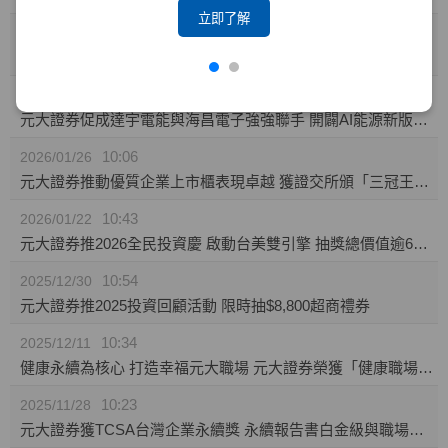
立即了解
10:23
2026/02/04
攜手東博資本及仲方資本關係企業 元大證券促成TPK-KY取得奕力-KY之股權
14:10
2026/02/02
元大證券促成達宇電能與海昌電子強強聯手 開闢AI能源新版圖 推動永續經營與傳承
10:06
2026/01/26
元大證券推動優質企業上市櫃表現卓越 獲證交所頒「三冠王」及櫃買中心肯定
10:43
2026/01/22
元大證券推2026全民投資慶 啟動台美雙引擎 抽獎總價值逾60萬
10:54
2025/12/30
元大證券推2025投資回顧活動 限時抽$8,800超商禮券
10:34
2025/12/11
健康永續為核心 打造幸福元大職場 元大證券榮獲「健康職場標竿獎」銅獎
10:23
2025/11/28
元大證券獲TCSA台灣企業永續獎 永續報告書白金級與職場福祉領袖獎雙項肯定