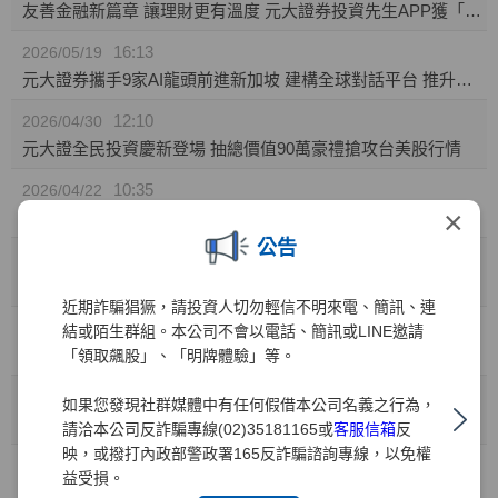
友善金融新篇章 讓理財更有溫度 元大證券投資先生APP獲「無障礙認證」
16:13
2026/05/19
元大證券攜手9家AI龍頭前進新加坡 建構全球對話平台 推升台灣AI價值鏈國際能見度
12:10
2026/04/30
元大證全民投資慶新登場 抽總價值90萬豪禮搶攻台美股行情
10:35
2026/04/22
×
元大證券推「靈活持股」庫存健檢新功能! 精準監控持股績效 汰弱留強解迷津
公告
11:49
2026/04/01
元大證業界首家推出「行動裝置綁定」引領資安新標竿
近期詐騙猖獗，請投資人切勿輕信不明來電、簡訊、連
10:41
2026/03/31
結或陌生群組。本公司不會以電話、簡訊或LINE邀請
兒童投資熱潮 元大證：開戶數年增35% 0050成小小存股族首選
「領取飆股」、「明牌體驗」等。
10:41
2026/03/27
如果您發現社群媒體中有任何假借本公司名義之行為，
金融科技與服務雙引擎 元大證券勇奪財訊六大獎、締造十一連霸
請洽本公司反詐騙專線(02)35181165或
客服信箱
反
映，或撥打內政部警政署165反詐騙諮詢專線，以免權
15:15
2026/03/02
益受損。
元大權證開春好禮 月月抽88,000元禮券