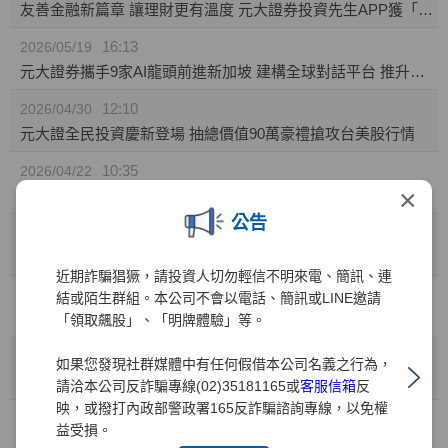
友善金融新篇章 讓理財更有溫度 元大證券投資先生APP獲「無障礙認證」
16:13
2026/05/19
元大證券攜手9家AI龍頭前進新加坡 建構全球對話平台 推升台灣AI價值鏈國際能見度
12:10
2026/04/30
元大證全民投資慶新登場 抽總價值90萬豪禮搶攻台美股行情
10:35
2026/04/22
×
元大證券推「靈活持股」庫存健檢新功能! 精準監控持股績效 汰弱留強解迷津
公告
11:49
2026/04/01
元大證業界首家推出「行動裝置綁定」引領資安新標竿
近期詐騙猖獗，請投資人切勿輕信不明來電、簡訊、連
10:41
2026/03/31
結或陌生群組。本公司不會以電話、簡訊或LINE邀請
兒童投資熱潮 元大證：開戶數年增35% 0050成小小存股族首選
「領取飆股」、「明牌體驗」等。
10:41
2026/03/27
如果您發現社群媒體中有任何假借本公司名義之行為，
金融科技與服務雙引擎 元大證券勇奪財訊六大獎、締造十一連霸
請洽本公司反詐騙專線(02)35181165或
客服信箱
反
映，或撥打內政部警政署165反詐騙諮詢專線，以免權
15:15
2026/03/02
益受損。
元大權證開春好禮 月月抽88,000元禮券