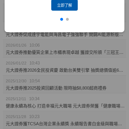
立即了解
10:23
2026/02/04
攜手東博資本及仲方資本關係企業 元大證券促成TPK-KY取得奕力-KY之股權
14:10
2026/02/02
元大證券促成達宇電能與海昌電子強強聯手 開闢AI能源新版圖 推動永續經營與傳承
10:06
2026/01/26
元大證券推動優質企業上市櫃表現卓越 獲證交所頒「三冠王」及櫃買中心肯定
10:43
2026/01/22
元大證券推2026全民投資慶 啟動台美雙引擎 抽獎總價值逾60萬
10:54
2025/12/30
元大證券推2025投資回顧活動 限時抽$8,800超商禮券
10:34
2025/12/11
健康永續為核心 打造幸福元大職場 元大證券榮獲「健康職場標竿獎」銅獎
10:23
2025/11/28
元大證券獲TCSA台灣企業永續獎 永續報告書白金級與職場福祉領袖獎雙項肯定