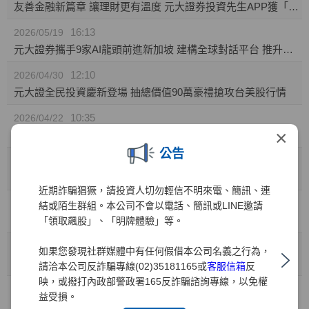
友善金融新篇章 讓理財更有溫度 元大證券投資先生APP獲「無障礙認證」
16:13
2026/05/19
元大證券攜手9家AI龍頭前進新加坡 建構全球對話平台 推升台灣AI價值鏈國際能見度
12:10
2026/04/30
元大證全民投資慶新登場 抽總價值90萬豪禮搶攻台美股行情
10:35
2026/04/22
×
元大證券推「靈活持股」庫存健檢新功能! 精準監控持股績效 汰弱留強解迷津
公告
11:49
2026/04/01
元大證業界首家推出「行動裝置綁定」引領資安新標竿
近期詐騙猖獗，請投資人切勿輕信不明來電、簡訊、連
10:41
2026/03/31
結或陌生群組。本公司不會以電話、簡訊或LINE邀請
兒童投資熱潮 元大證：開戶數年增35% 0050成小小存股族首選
「領取飆股」、「明牌體驗」等。
10:41
2026/03/27
如果您發現社群媒體中有任何假借本公司名義之行為，
金融科技與服務雙引擎 元大證券勇奪財訊六大獎、締造十一連霸
請洽本公司反詐騙專線(02)35181165或
客服信箱
反
映，或撥打內政部警政署165反詐騙諮詢專線，以免權
15:15
2026/03/02
益受損。
元大權證開春好禮 月月抽88,000元禮券