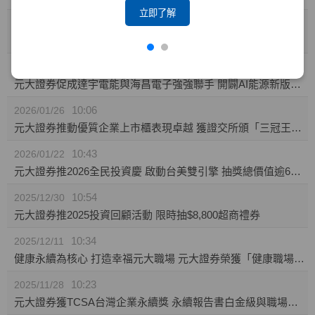
立即了解
10:23
2026/02/04
攜手東博資本及仲方資本關係企業 元大證券促成TPK-KY取得奕力-KY之股權
14:10
2026/02/02
元大證券促成達宇電能與海昌電子強強聯手 開闢AI能源新版圖 推動永續經營與傳承
10:06
2026/01/26
元大證券推動優質企業上市櫃表現卓越 獲證交所頒「三冠王」及櫃買中心肯定
10:43
2026/01/22
元大證券推2026全民投資慶 啟動台美雙引擎 抽獎總價值逾60萬
10:54
2025/12/30
元大證券推2025投資回顧活動 限時抽$8,800超商禮券
10:34
2025/12/11
健康永續為核心 打造幸福元大職場 元大證券榮獲「健康職場標竿獎」銅獎
10:23
2025/11/28
元大證券獲TCSA台灣企業永續獎 永續報告書白金級與職場福祉領袖獎雙項肯定