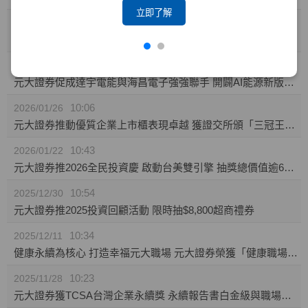
立即了解
10:23
2026/02/04
攜手東博資本及仲方資本關係企業 元大證券促成TPK-KY取得奕力-KY之股權
14:10
2026/02/02
元大證券促成達宇電能與海昌電子強強聯手 開闢AI能源新版圖 推動永續經營與傳承
10:06
2026/01/26
元大證券推動優質企業上市櫃表現卓越 獲證交所頒「三冠王」及櫃買中心肯定
10:43
2026/01/22
元大證券推2026全民投資慶 啟動台美雙引擎 抽獎總價值逾60萬
10:54
2025/12/30
元大證券推2025投資回顧活動 限時抽$8,800超商禮券
10:34
2025/12/11
健康永續為核心 打造幸福元大職場 元大證券榮獲「健康職場標竿獎」銅獎
10:23
2025/11/28
元大證券獲TCSA台灣企業永續獎 永續報告書白金級與職場福祉領袖獎雙項肯定