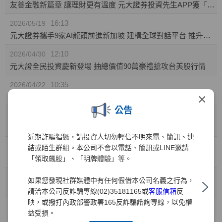
友善金融新篇章 讓理財更有溫度 元大證券投資先生APP獲「無障礙認證」
16:13
2026/05/19
元大證券攜手9家AI龍頭前進新加坡 建構全球對話平台 推升台灣AI價值鏈國際能見度
12:10
2026/04/30
元大證全民投資慶新登場 抽總價值90萬豪禮搶攻台美股行情
10:35
2026/04/22
×
元大證券推「靈活持股」庫存健檢新功能! 精準監控持股績效 汰弱留強解迷津
公告
11:49
2026/04/01
元大證業界首家推出「行動裝置綁定」引領資安新標竿
近期詐騙猖獗，請投資人切勿輕信不明來電、簡訊、連
10:41
2026/03/31
結或陌生群組。本公司不會以電話、簡訊或LINE邀請
兒童投資熱潮 元大證：開戶數年增35% 0050成小小存股族首選
「領取飆股」、「明牌體驗」等。
10:41
2026/03/27
如果您發現社群媒體中有任何假借本公司名義之行為，
金融科技與服務雙引擎 元大證券勇奪財訊六大獎、締造十一連霸
請洽本公司反詐騙專線(02)35181165或
客服信箱
反
映，或撥打內政部警政署165反詐騙諮詢專線，以免權
15:15
2026/03/02
益受損。
元大權證開春好禮 月月抽88,000元禮券