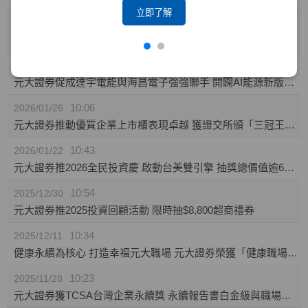
立即了解
10:23
2026/02/04
攜手東博資本及仲方資本關係企業 元大證券促成TPK-KY取得奕力-KY之股權
14:10
2026/02/02
元大證券促成達宇電能與海昌電子強強聯手 開闢AI能源新版圖 推動永續經營與傳承
10:06
2026/01/26
元大證券推動優質企業上市櫃表現卓越 獲證交所頒「三冠王」及櫃買中心肯定
10:43
2026/01/22
元大證券推2026全民投資慶 啟動台美雙引擎 抽獎總價值逾60萬
10:54
2025/12/30
元大證券推2025投資回顧活動 限時抽$8,800超商禮券
10:34
2025/12/11
健康永續為核心 打造幸福元大職場 元大證券榮獲「健康職場標竿獎」銅獎
10:23
2025/11/28
元大證券獲TCSA台灣企業永續獎 永續報告書白金級與職場福祉領袖獎雙項肯定