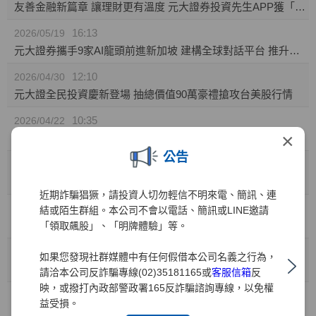
友善金融新篇章 讓理財更有溫度 元大證券投資先生APP獲「無障礙認證」
16:13
2026/05/19
元大證券攜手9家AI龍頭前進新加坡 建構全球對話平台 推升台灣AI價值鏈國際能見度
12:10
2026/04/30
元大證全民投資慶新登場 抽總價值90萬豪禮搶攻台美股行情
10:35
2026/04/22
×
元大證券推「靈活持股」庫存健檢新功能! 精準監控持股績效 汰弱留強解迷津
公告
11:49
2026/04/01
元大證業界首家推出「行動裝置綁定」引領資安新標竿
近期詐騙猖獗，請投資人切勿輕信不明來電、簡訊、連
10:41
2026/03/31
結或陌生群組。本公司不會以電話、簡訊或LINE邀請
兒童投資熱潮 元大證：開戶數年增35% 0050成小小存股族首選
「領取飆股」、「明牌體驗」等。
10:41
2026/03/27
如果您發現社群媒體中有任何假借本公司名義之行為，
金融科技與服務雙引擎 元大證券勇奪財訊六大獎、締造十一連霸
請洽本公司反詐騙專線(02)35181165或
客服信箱
反
映，或撥打內政部警政署165反詐騙諮詢專線，以免權
15:15
2026/03/02
益受損。
元大權證開春好禮 月月抽88,000元禮券