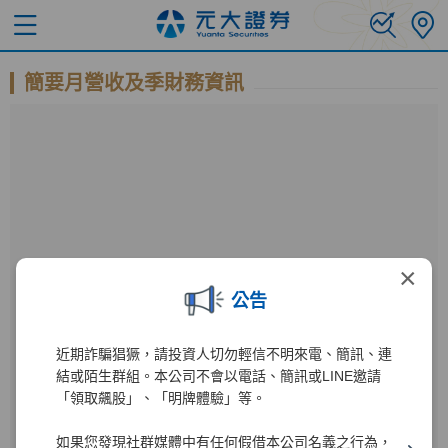
簡要月營收及季財務資訊
×
公告
近期詐騙猖獗，請投資人切勿輕信不明來電、簡訊、連
公開資訊觀測站
結或陌生群組。本公司不會以電話、簡訊或LINE邀請
「領取飆股」、「明牌體驗」等。
進入公開資訊觀測站後
如果您發現社群媒體中有任何假借本公司名義之行為，
000980
1
輸入公司代碼：