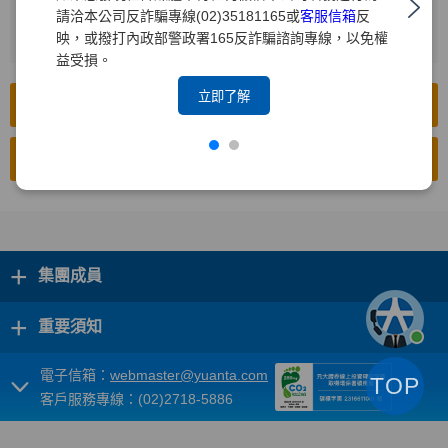
請洽本公司反詐騙專線(02)35181165或
客服信箱
反
按下[搜尋]
2
映，或撥打內政部警政署165反詐騙諮詢專線，以免權
益受損。
立即了解
前往公開資訊觀測站(中文版)
前往公開資訊觀測站(英文版)
+
集團成員
+
重要須知
電子信箱：
webmaster@yuanta.com
TOP
客戶服務專線：(02)2718-5886