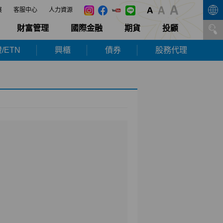
展
客服中心
人力資源
財富管理
國際金融
期貨
投顧
/ETN
興櫃
債券
股務代理