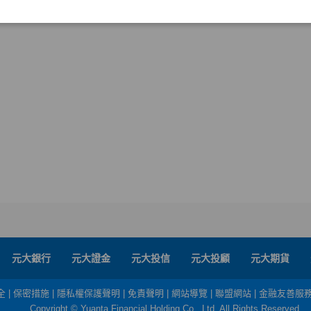
元大銀行
元大證金
元大投信
元大投顧
元大期貨
全
|
保密措施
|
隱私權保護聲明
|
免責聲明
|
網站導覽
|
聯盟網站
|
金融友善服
Copyright © Yuanta Financial Holding Co., Ltd. All Rights Reserved.