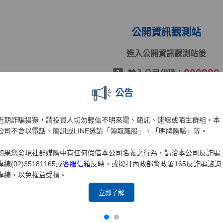
公開資訊觀測站
進入公開資訊觀測站後
000980
1
輸入公司代碼：
按下[搜尋]
2
公告
近期詐騙猖獗，請投資人切勿輕信不明來電、簡訊、連結或陌生群組。本
前往公開資訊觀測站(中文版)
公司不會以電話、簡訊或LINE邀請「領取飆股」、「明牌體驗」等。
前往公開資訊觀測站(英文版)
如果您發現社群媒體中有任何假借本公司名義之行為，請洽本公司反詐騙
專線(02)35181165或
客服信箱
反映，或撥打內政部警政署165反詐騙諮詢
專線，以免權益受損。
立即了解