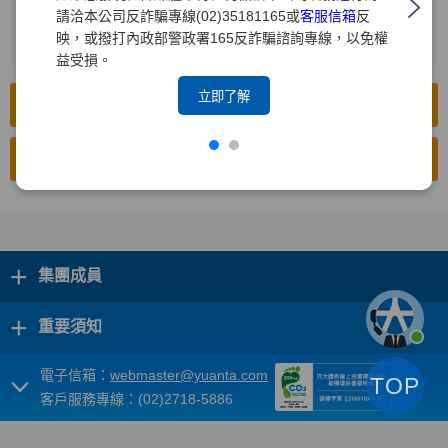
請洽本公司反詐騙專線(02)35181165或
客服信箱
反
按下[搜尋]
2
映，或撥打內政部警政署165反詐騙諮詢專線，以免權
益受損。
立即了解
前往公開資訊觀測站(中文版)
前往公開資訊觀測站(英文版)
+
集團成員
+
重要須知
電子信箱：
webmaster@yuanta.com
TOP
客戶服務專線：(02)2718-5886