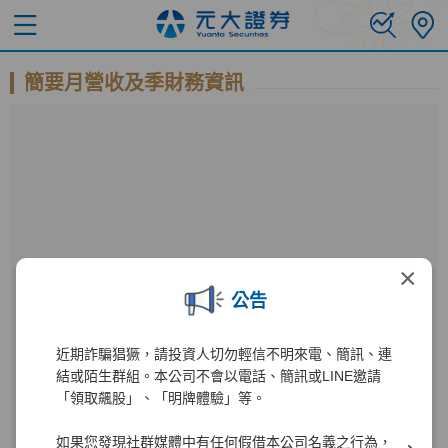
簡要月營收及季財務資訊
×
公告
近期詐騙猖獗，請投資人切勿輕信不明來電、簡訊、連
公開資訊觀測站
結或陌生群組。本公司不會以電話、簡訊或LINE邀請
「領取飆股」、「明牌體驗」等。
進入公開資訊觀測站後
如果您發現社群媒體中有任何假借本公司名義之行為，
000980
1
輸入公司代碼：