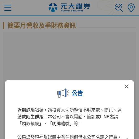
簡要月營收及季財務資訊
×
公告
近期詐騙猖獗，請投資人切勿輕信不明來電、簡訊、連
公開資訊觀測站
結或陌生群組。本公司不會以電話、簡訊或LINE邀請
「領取飆股」、「明牌體驗」等。
進入公開資訊觀測站後
如果您發現社群媒體中有任何假借本公司名義之行為，
000980
1
輸入公司代碼：