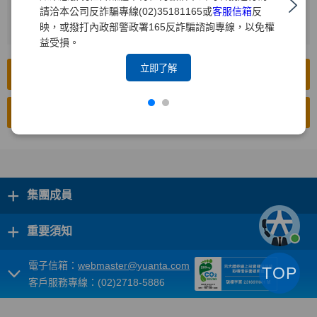
請洽本公司反詐騙專線(02)35181165或
客服信箱
反
按下[搜尋]
2
映，或撥打內政部警政署165反詐騙諮詢專線，以免權
益受損。
立即了解
前往公開資訊觀測站(中文版)
前往公開資訊觀測站(英文版)
+
集團成員
+
重要須知
電子信箱：
webmaster@yuanta.com
TOP
客戶服務專線：(02)2718-5886