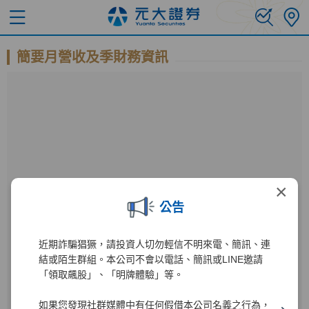
簡要月營收及季財務資訊
×
公告
近期詐騙猖獗，請投資人切勿輕信不明來電、簡訊、連
公開資訊觀測站
結或陌生群組。本公司不會以電話、簡訊或LINE邀請
「領取飆股」、「明牌體驗」等。
進入公開資訊觀測站後
如果您發現社群媒體中有任何假借本公司名義之行為，
000980
1
輸入公司代碼：