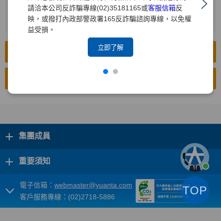
請洽本公司反詐騙專線(02)35181165或
客服信箱
反
按下[搜尋]
2
映，或撥打內政部警政署165反詐騙諮詢專線，以免權
益受損。
立即了解
前往公開資訊觀測站(中文版)
前往公開資訊觀測站(英文版)
+
集團成員
+
重要須知
電子信箱：
webmaster@yuanta.com
TOP
客戶服務專線：(02)2718-5886