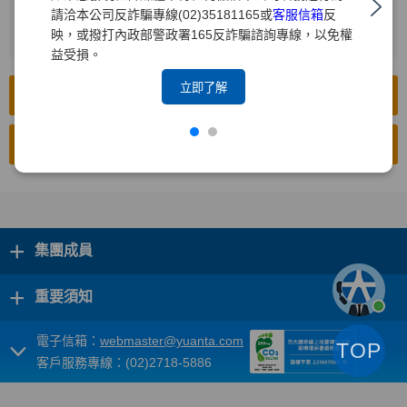
請洽本公司反詐騙專線(02)35181165或
客服信箱
反
按下[搜尋]
2
映，或撥打內政部警政署165反詐騙諮詢專線，以免權
益受損。
立即了解
前往公開資訊觀測站(中文版)
前往公開資訊觀測站(英文版)
+
集團成員
+
重要須知
電子信箱：
webmaster@yuanta.com
TOP
客戶服務專線：(02)2718-5886