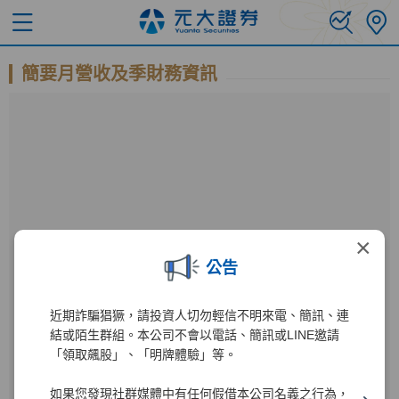
簡要月營收及季財務資訊
×
公告
近期詐騙猖獗，請投資人切勿輕信不明來電、簡訊、連
公開資訊觀測站
結或陌生群組。本公司不會以電話、簡訊或LINE邀請
「領取飆股」、「明牌體驗」等。
進入公開資訊觀測站後
如果您發現社群媒體中有任何假借本公司名義之行為，
000980
1
輸入公司代碼：