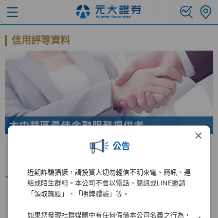
信用評等資料
×
公告
評鑑機
國際長
國際短
國內長
國內短
展望
公布日期
構
期評等
期評等
期評等
期評等
近期詐騙猖獗，請投資人切勿輕信不明來電、簡訊、連
結或陌生群組。本公司不會以電話、簡訊或LINE邀請
惠譽信
AA-
F1+
「領取飆股」、「明牌體驗」等。
BBB+
F2
穩定
2025/11/3
評
(twn)
(twn)
如果您發現社群媒體中有任何假借本公司名義之行為，