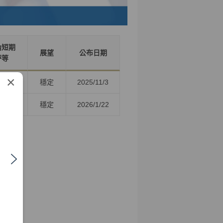
內短期
展望
公布日期
評等
×
(twn)
穩定
2025/11/3
A-1+
穩定
2026/1/22