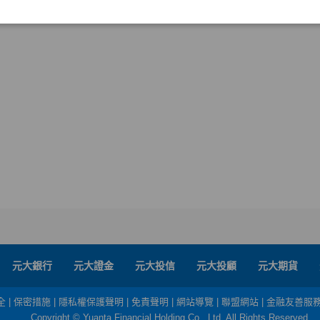
元大銀行
元大證金
元大投信
元大投顧
元大期貨
全
|
保密措施
|
隱私權保護聲明
|
免責聲明
|
網站導覽
|
聯盟網站
|
金融友善服
Copyright © Yuanta Financial Holding Co., Ltd. All Rights Reserved.