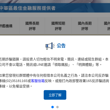
國際長期
國際短期
國內長期
國
評鑑機構
評等
評等
評等
惠譽信評
BBB+
F2
AA-(twn)
F1+
公告
中華信評
--
--
twAA
tw
近期詐騙猖獗，請投資人切勿輕信不明來電、簡訊、連結或陌生群組。本
公司不會以電話、簡訊或LINE邀請「領取飆股」、「明牌體驗」等。
如果您發現社群媒體中有任何假借本公司名義之行為，請洽本公司反詐騙
專線(02)35181165或
客服信箱
反映，或撥打內政部警政署165反詐騙諮詢
專線，以免權益受損。
立即了解