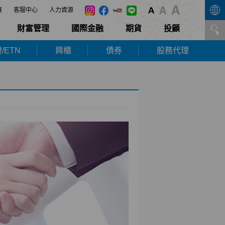
展
客服中心
人力資源
財富管理
國際金融
期貨
投顧
/ETN
興櫃
債券
股務代理