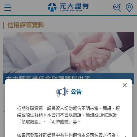
信用評等資料
×
公告
評鑑機
國際長
國際短
國內長
國內短
展望
公布日期
構
期評等
期評等
期評等
期評等
近期詐騙猖獗，請投資人切勿輕信不明來電、簡訊、連
結或陌生群組。本公司不會以電話、簡訊或LINE邀請
惠譽信
AA-
F1+
「領取飆股」、「明牌體驗」等。
BBB+
F2
穩定
2025/11/3
評
(twn)
(twn)
如果您發現社群媒體中有任何假借本公司名義之行為，