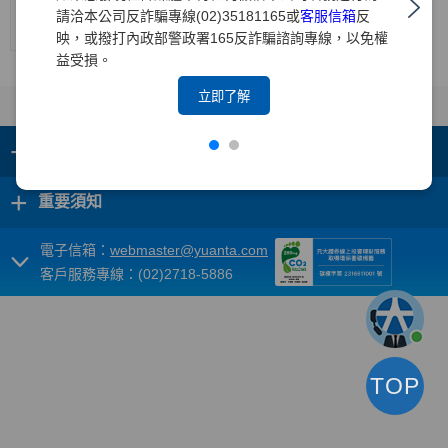
中華信
請洽本公司反詐騙專線(02)35181165或
客服信箱
反
--
--
twAA
twA-1+
穩定
2026/1/22
評
映，或撥打內政部警政署165反詐騙諮詢專線，以免權
益受損。
立即了解
+
集團成員
+
重要須知
電子信箱：
webmaster@yuanta.com
客戶服務專線：(02)2718-5886
TOP