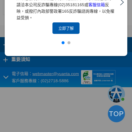
中華信
請洽本公司反詐騙專線(02)35181165或
客服信箱
反
--
--
twAA
twA-1+
穩定
2026/1/22
評
映，或撥打內政部警政署165反詐騙諮詢專線，以免權
益受損。
立即了解
+
集團成員
+
重要須知
電子信箱：
webmaster@yuanta.com
客戶服務專線：(02)2718-5886
TOP