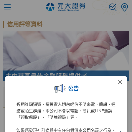
信用評等資料
×
公告
評鑑機
國際長
國際短
國內長
國內短
展望
公布日期
構
期評等
期評等
期評等
期評等
近期詐騙猖獗，請投資人切勿輕信不明來電、簡訊、連
結或陌生群組。本公司不會以電話、簡訊或LINE邀請
惠譽信
AA-
F1+
「領取飆股」、「明牌體驗」等。
BBB+
F2
穩定
2025/11/3
評
(twn)
(twn)
如果您發現社群媒體中有任何假借本公司名義之行為，