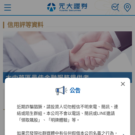
信用評等資料
×
公告
評鑑機
國際長
國際短
國內長
國內短
展望
公布日期
構
期評等
期評等
期評等
期評等
近期詐騙猖獗，請投資人切勿輕信不明來電、簡訊、連
結或陌生群組。本公司不會以電話、簡訊或LINE邀請
惠譽信
AA-
F1+
「領取飆股」、「明牌體驗」等。
BBB+
F2
穩定
2025/11/3
評
(twn)
(twn)
如果您發現社群媒體中有任何假借本公司名義之行為，