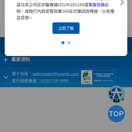
中華信
請洽本公司反詐騙專線(02)35181165或
客服信箱
反
--
--
twAA
twA-1+
穩定
2026/1/22
評
映，或撥打內政部警政署165反詐騙諮詢專線，以免權
益受損。
立即了解
+
集團成員
+
重要須知
電子信箱：
webmaster@yuanta.com
客戶服務專線：(02)2718-5886
TOP