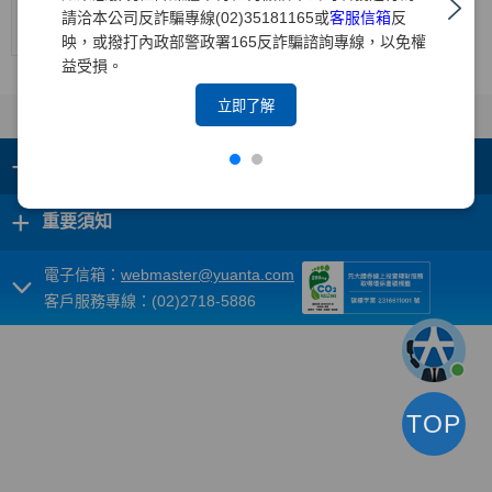
中華信
請洽本公司反詐騙專線(02)35181165或
客服信箱
反
--
--
twAA
twA-1+
穩定
2026/1/22
評
映，或撥打內政部警政署165反詐騙諮詢專線，以免權
益受損。
立即了解
+
集團成員
+
重要須知
電子信箱：
webmaster@yuanta.com
客戶服務專線：(02)2718-5886
TOP