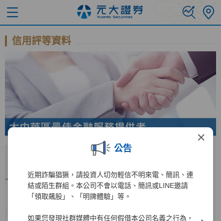
信用評等資料
×
公告
評鑑機
國際長
國際短
國內長
國內短
展望
公布日期
構
期評等
期評等
期評等
期評等
近期詐騙猖獗，請投資人切勿輕信不明來電、簡訊、連
結或陌生群組。本公司不會以電話、簡訊或LINE邀請
惠譽信
AA-
F1+
「領取飆股」、「明牌體驗」等。
BBB+
F2
穩定
2025/11/3
評
(twn)
(twn)
如果您發現社群媒體中有任何假借本公司名義之行為，