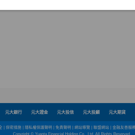
元大銀行
元大證金
元大投信
元大投顧
元大期貨
全
|
保密措施
|
隱私權保護聲明
|
免責聲明
|
網站導覽
|
聯盟網站
|
金融友善服
Copyright © Yuanta Financial Holding Co., Ltd. All Rights Reserved.