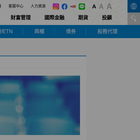
展
客服中心
人力資源
財富管理
國際金融
期貨
投顧
/ETN
興櫃
債券
股務代理