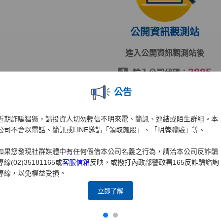
公開資訊觀測站
進入公開資訊觀測站後
2885
1
輸入公司代碼：
輸入查詢年度
2
公告
按下[搜尋]
3
近期詐騙猖獗，請投資人切勿輕信不明來電、簡訊、連結或陌生群組。本
公司不會以電話、簡訊或LINE邀請「領取飆股」、「明牌體驗」等。
前往公開資訊觀測站
如果您發現社群媒體中有任何假借本公司名義之行為，請洽本公司反詐騙
專線(02)35181165或
客服信箱
反映，或撥打內政部警政署165反詐騙諮詢
專線，以免權益受損。
立即了解