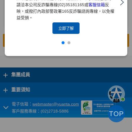
請洽本公司反詐騙專線(02)35181165或
客服信箱
反
輸入查詢年度
2
映，或撥打內政部警政署165反詐騙諮詢專線，以免權
益受損。
按下[搜尋]
3
立即了解
前往公開資訊觀測站
+
集團成員
+
重要須知
電子信箱：
webmaster@yuanta.com
客戶服務專線：(02)2718-5886
TOP