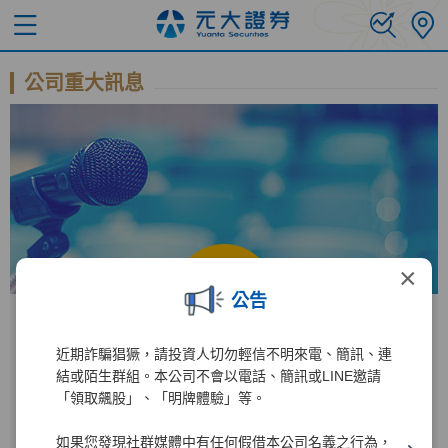
公司重大訊息
×
公告
近期詐騙猖獗，請投資人切勿輕信不明來電、簡訊、連
公開資訊觀測站
結或陌生群組。本公司不會以電話、簡訊或LINE邀請
「領取飆股」、「明牌體驗」等。
進入公開資訊觀測站後
如果您發現社群媒體中有任何假借本公司名義之行為，
2885
1
輸入公司代碼：