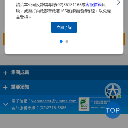
請洽本公司反詐騙專線(02)35181165或
客服信箱
反
輸入查詢年度
2
映，或撥打內政部警政署165反詐騙諮詢專線，以免權
益受損。
按下[搜尋]
3
立即了解
前往公開資訊觀測站
+
集團成員
+
重要須知
電子信箱：
webmaster@yuanta.com
客戶服務專線：(02)2718-5886
TOP