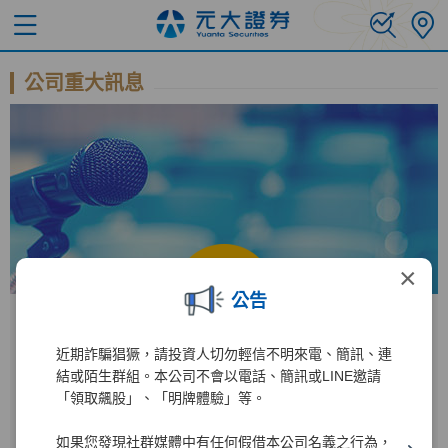
公司重大訊息
×
公告
近期詐騙猖獗，請投資人切勿輕信不明來電、簡訊、連
公開資訊觀測站
結或陌生群組。本公司不會以電話、簡訊或LINE邀請
「領取飆股」、「明牌體驗」等。
進入公開資訊觀測站後
如果您發現社群媒體中有任何假借本公司名義之行為，
2885
1
輸入公司代碼：