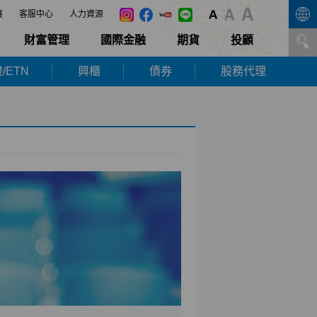
展
客服中心
人力資源
財富管理
國際金融
期貨
投顧
/ETN
興櫃
債券
股務代理