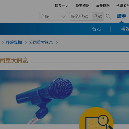
關於元大
營業據點
海外據點
永續發
證券
台股
代碼
台股
權證
經營專欄
公司重大訊息
司重大訊息