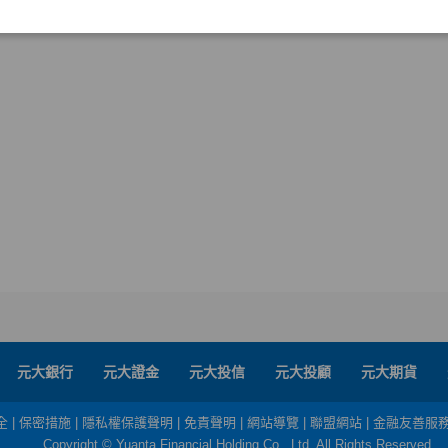
元大銀行
元大證金
元大投信
元大投顧
元大期貨
全
|
保密措施
|
隱私權保護聲明
|
免責聲明
|
網站導覽
|
聯盟網站
|
金融友善服
Copyright © Yuanta Financial Holding Co., Ltd. All Rights Reserved.