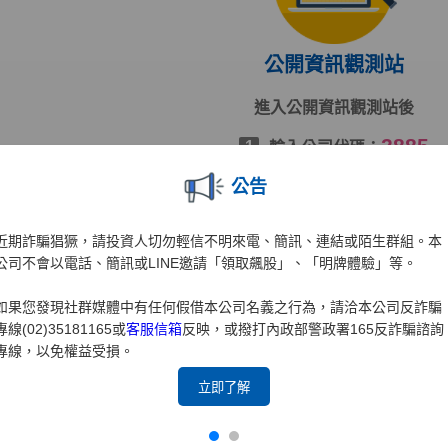
公開資訊觀測站
進入公開資訊觀測站後
2885
1
輸入公司代碼：
輸入查詢年度
2
公告
按下[搜尋]
3
近期詐騙猖獗，請投資人切勿輕信不明來電、簡訊、連結或陌生群組。本
公司不會以電話、簡訊或LINE邀請「領取飆股」、「明牌體驗」等。
前往公開資訊觀測站
如果您發現社群媒體中有任何假借本公司名義之行為，請洽本公司反詐騙
專線(02)35181165或
客服信箱
反映，或撥打內政部警政署165反詐騙諮詢
專線，以免權益受損。
立即了解