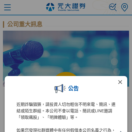
公司重大訊息
×
公告
近期詐騙猖獗，請投資人切勿輕信不明來電、簡訊、連
公開資訊觀測站
結或陌生群組。本公司不會以電話、簡訊或LINE邀請
「領取飆股」、「明牌體驗」等。
進入公開資訊觀測站後
如果您發現社群媒體中有任何假借本公司名義之行為，
2885
1
輸入公司代碼：