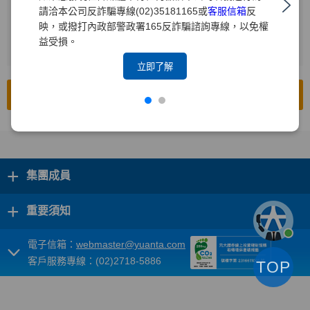
請洽本公司反詐騙專線(02)35181165或
客服信箱
反
輸入查詢年度
2
映，或撥打內政部警政署165反詐騙諮詢專線，以免權
益受損。
按下[搜尋]
3
立即了解
前往公開資訊觀測站
+
集團成員
+
重要須知
電子信箱：
webmaster@yuanta.com
客戶服務專線：(02)2718-5886
TOP