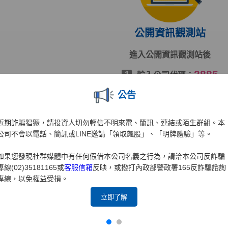
公開資訊觀測站
進入公開資訊觀測站後
2885
1
輸入公司代碼：
輸入查詢年度
2
公告
按下[搜尋]
3
近期詐騙猖獗，請投資人切勿輕信不明來電、簡訊、連結或陌生群組。本
公司不會以電話、簡訊或LINE邀請「領取飆股」、「明牌體驗」等。
前往公開資訊觀測站
如果您發現社群媒體中有任何假借本公司名義之行為，請洽本公司反詐騙
專線(02)35181165或
客服信箱
反映，或撥打內政部警政署165反詐騙諮詢
專線，以免權益受損。
立即了解