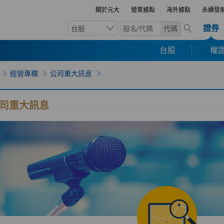
關於元大
營業據點
海外據點
永續發
證券
台股
代碼
台股
權證
經營專欄
公司重大訊息
司重大訊息