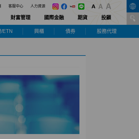
展
客服中心
人力資源
財富管理
國際金融
期貨
投顧
/ETN
興櫃
債券
股務代理