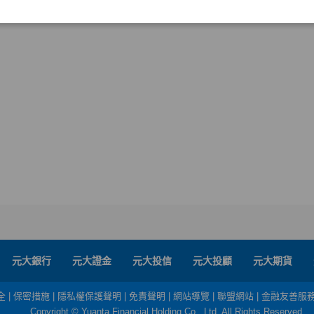
元大銀行
元大證金
元大投信
元大投顧
元大期貨
全
|
保密措施
|
隱私權保護聲明
|
免責聲明
|
網站導覽
|
聯盟網站
|
金融友善服
Copyright © Yuanta Financial Holding Co., Ltd. All Rights Reserved.