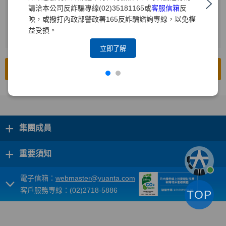
請洽本公司反詐騙專線(02)35181165或
客服信箱
反
輸入查詢年度
2
映，或撥打內政部警政署165反詐騙諮詢專線，以免權
益受損。
按下[搜尋]
3
立即了解
前往公開資訊觀測站
+
集團成員
+
重要須知
電子信箱：
webmaster@yuanta.com
客戶服務專線：(02)2718-5886
TOP