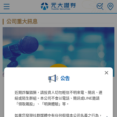
公司重大訊息
×
公告
近期詐騙猖獗，請投資人切勿輕信不明來電、簡訊、連
公開資訊觀測站
結或陌生群組。本公司不會以電話、簡訊或LINE邀請
「領取飆股」、「明牌體驗」等。
進入公開資訊觀測站後
如果您發現社群媒體中有任何假借本公司名義之行為，
2885
1
輸入公司代碼：