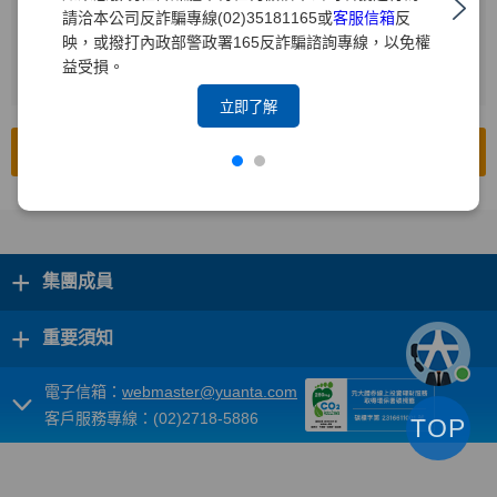
請洽本公司反詐騙專線(02)35181165或
客服信箱
反
輸入查詢年度
2
映，或撥打內政部警政署165反詐騙諮詢專線，以免權
益受損。
按下[搜尋]
3
立即了解
前往公開資訊觀測站
+
集團成員
+
重要須知
電子信箱：
webmaster@yuanta.com
客戶服務專線：(02)2718-5886
TOP