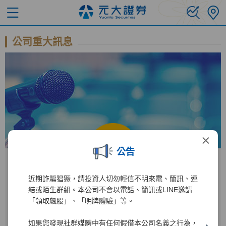
公司重大訊息
×
公告
近期詐騙猖獗，請投資人切勿輕信不明來電、簡訊、連
公開資訊觀測站
結或陌生群組。本公司不會以電話、簡訊或LINE邀請
「領取飆股」、「明牌體驗」等。
進入公開資訊觀測站後
如果您發現社群媒體中有任何假借本公司名義之行為，
2885
1
輸入公司代碼：