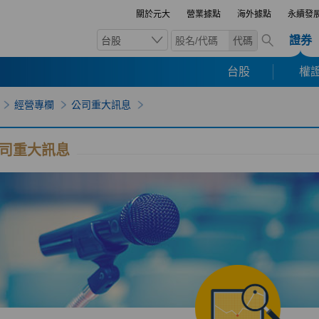
關於元大
營業據點
海外據點
永續發
證券
台股
代碼
台股
權證
經營專欄
公司重大訊息
司重大訊息