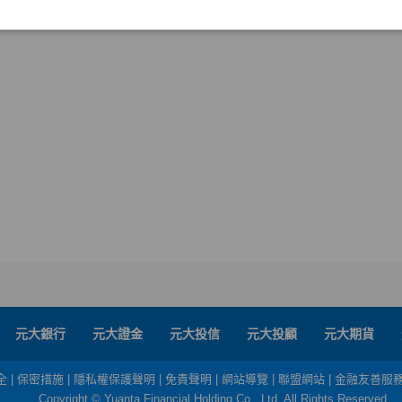
元大銀行
元大證金
元大投信
元大投顧
元大期貨
全
|
保密措施
|
隱私權保護聲明
|
免責聲明
|
網站導覽
|
聯盟網站
|
金融友善服
Copyright © Yuanta Financial Holding Co., Ltd. All Rights Reserved.