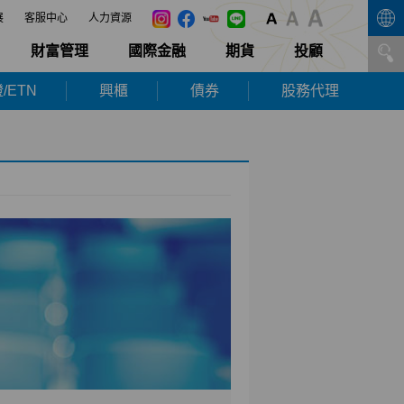
展
客服中心
人力資源
財富管理
國際金融
期貨
投顧
/ETN
興櫃
債券
股務代理