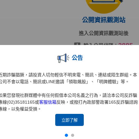
公開資訊觀測站
進入公開資訊觀測站後
2885
1
輸入公司代碼：
輸入查詢年度
2
公告
按下[搜尋]
3
近期詐騙猖獗，請投資人切勿輕信不明來電、簡訊、連結或陌生群組。本
公司不會以電話、簡訊或LINE邀請「領取飆股」、「明牌體驗」等。
前往公開資訊觀測站
如果您發現社群媒體中有任何假借本公司名義之行為，請洽本公司反詐騙
專線(02)35181165或
客服信箱
反映，或撥打內政部警政署165反詐騙諮詢
專線，以免權益受損。
立即了解